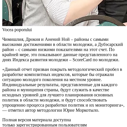
Vocea poporului
Чимишлия, Дрокия и Анений Ной – районы с самыми
высокими до­стижениями в области молоде­жи, а Дубэсарский
район – с самы­ми низкими показателями на этот счет. По
крайней мере, это показы­вают данные представленного на
днях Индекса развития молодежи – ScoreCard по молодежи.
«Данный отчет призван покрыть мето­дологический пробел в
разработке ком­позитных индексов, которые бы отража­ли
ситуацию молодого поколения на мес­тном уровне.
Индивидуальные результаты, представленные для каждого
района и му­ниципия страны, будут служить в качестве
исходных уровней для лучшего планиро­вания основных
политик в области моло­дежи, и будут способствовать
упрощению процесса разработки политик и их монито­ринга»,
— отметил автор методологии Юрие Моркотыло.
Полная версия материала доступна
только зарегистрированным пользователям