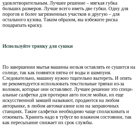
удовлетворительным. Луч­шее решение – мягкая губ­ка
больших размеров. Луч­ше всего иметь две губки. Одну для
порогов и более за­грязненных участков и дру­гую – для
остального кузова. Таким образом, вы избежите риска
поцарапать краску.
Используйте тряпку для сушки
По завершении мытья ма­шины нельзя оставлять ее сушится на
солнце, так как появятся пятна от воды и шампуня.
Следовательно, машину нужно тщательно вытереть. И опять
не реко­мендуется использовать тек­стильные тряпки из-за
воло­кон, которые они оставляют. Лучшее решение это специ­
альные салфетки для про­тирки авто после мойки, их еще
искусственной замшей называют, продаются на лю­бом
авторынке, в любом ав­томагазине или на запра­вочных
станциях. Такие сал­фетки необходимо чаще споласкивать и
отжимать. Хра­нить надо в тубусе во влаж­ном состоянии, так
как пе­ресыхание снижает их срок службы.