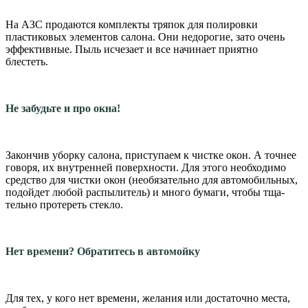
На АЗС продаются ком­плекты тряпок для полиров­ки
пластиковых элементов салона. Они недорогие, зато очень
эффективные. Пыль исчезает и все начинает при­ятно
блестеть.
Не забудьте и про окна!
Закончив уборку салона, приступаем к чистке окон. А точнее
говоря, их внутрен­ней поверхности. Для это­го необходимо
средство для чистки окон (необязатель­но для автомобильных,
по­дойдет любой распылитель) и много бумаги, чтобы тща­
тельно протереть стекло.
Нет времени? Обратитесь в автомойку
Для тех, у кого нет време­ни, желания или достаточно места,