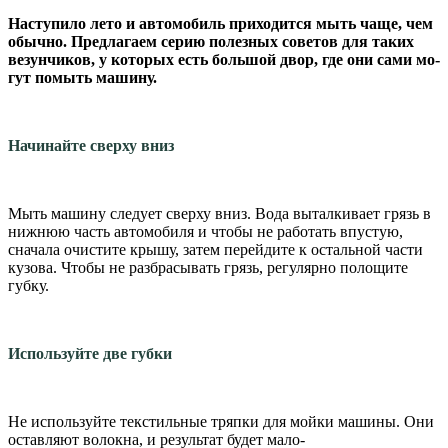
Наступило лето и ав­томобиль приходится мыть чаще, чем
обыч­но. Предлагаем серию полезных советов для таких
везунчиков, у ко­торых есть большой двор, где они сами мо­
гут помыть машину.
Начинайте сверху вниз
Мыть машину следует сверху вниз. Вода выталки­вает грязь в
нижнюю часть автомобиля и чтобы не рабо­тать впустую,
сначала очистите крышу, затем перейди­те к остальной части
кузо­ва. Чтобы не разбрасывать грязь, регулярно полощите
губку.
Используйте две губки
Не используйте текстиль­ные тряпки для мойки ма­шины. Они
оставляют волок­на, и результат будет мало­