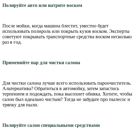
Полируйте авто или натрите воском
После мойки, когда ма­шина блестит, уместно будет
использовать полироль или покрыть кузов воском. Экс­перты
советуют покрывать транспортные средства вос­ком несколько
раз в год.
Применяйте пар для чистки салона
Для чистки салона луч­ше всего использовать пароочиститель.
Альтернатива? Обратиться в автомойку, за­тем запастись
терпением и подождать, пока высохнет обивка. Хотите, чтобы
салон был идеально чистым? Тог­да не забудьте про пылесос и
тряпку для пыли.
Полируйте салон специальными средствами