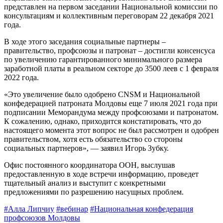
представ­лен на первом заседании Национальной комиссии по
консультациям и коллектив­ным переговорам 22 декабря 2021
года.
В ходе этого заседания социальные партнеры –
правительство, профсоюзы и патронат – достигли консенсуса
по увели­чению гарантированного минимального размера
заработной платы в реальном сек­торе до 3500 леев с 1 февраля
2022 года.
«Это увеличение было одобрено CNSM и Национальной
конфедерацией патроната Молдовы еще 7 июля 2021 года при
подписании Меморандума между профсо­юзами и патронатом.
К сожалению, однако, приходится констатировать, что до
насто­ящего момента этот вопрос не был рас­смотрен и одобрен
правительством, хотя есть обязательство со стороны
социальных партнеров», — заявил Игорь Зубку.
Офис постоянного координатора ООН, выслушав
предоставленную в ходе встречи информацию, проведет
тщательный анализ и выступит с конкретными
предложениями по разрешению насущных проблем.
#Алла Липчиу
#вебинар
#На­циональная конфедерация
профсо­юзов Молдовы