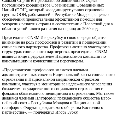
Саймон Спрингетт рассказал об обязан­ностях Офиса
постоянного координатора Организации Объединенных
Наций (ООН), который координирует усилия страновой
группы ООН, работающей в Республике Молдова, с целью
обеспечения предо­ставления эффективной помощи для
ускорения развития страны в соответствии с Повесткой дня в
области устойчивого раз­вития на период до 2030 года.
Председатель CNSM Игорь Зубку в свою очередь обратил
внимание на роль профсоюзов в развитии и поддержании
социального партнерства. Профсоюзы активно участвуют в
структурах социального партнерства, председатель CNSM
является вице-председателем Националь­ной комиссии по
консультациям и коллек­тивным переговорам.
«Представители профсоюзов являются членами
административных советов Национальной кассы социального
страхо­вания и Национальной медицинской стра­ховой
компании, участвуя в мониторинге надлежащего управления
бюджетом госу­дарственного социального страхования и
фондами обязательного медицинского страхования. Мы также
являемся членами Платформы гражданского общества Евро­
пейский союз ‒ Республика Молдова и Национальной
платформы Форума граж­данского общества Восточного
партнерства», — подчеркнул Игорь Зубку.