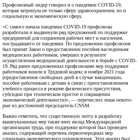
Профсоюзный лидер говорил и о пан­демии COVID-19,
которая затронула не только сферу здравоохранения, но и
соци­альную и экономическую сферу.
«С самого начала пандемии COVID-19 профсоюзы
разработали и выдвинули ряд предложений по поддержке
предприятий для сохранения рабочих мест и населения,
пострадавшего от пандемии. По предложе­нию профсоюзов
был принят Закон о пре­доставлении пособия наследникам
меди­цинских работников, умерших в результате
осуществления медицинской деятельности в борьбе с COVID-
19. Ряд ранее предложен­ных профсоюзами мер поддержки
работ­ников вошли в Трудовой кодекс в ноябре 2021 года
(предоставление свободных дней в случае вакцинации,
пособие работни­кам с детьми в связи с приостановлением
учебного процесса в режиме физическо­го присутствия,
субсидии при техническом простое и сокращении
экономической деятельности)», — перечислил лишь некото­
рые из достижений председатель CNSM.
Важно отметить, что существенную лепту в разработку
вышеуказанных мер также внес вклад Международной
организации труда, при поддержке которой был прове­ден
анализ, содержащий перечень перво­очередных мер
социально-экономического оздоровления. Этот анализ был