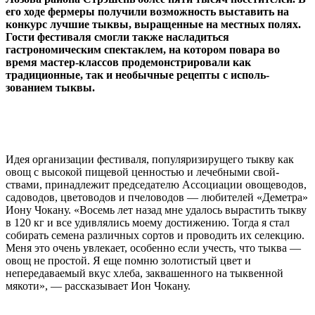
его ходе фермеры получи­ли возможность выставить на
конкурс лучшие тыквы, выращенные на местных полях.
Гости фестиваля смогли также насладиться
гастрономическим спекта­клем, на котором повара во
время мастер-классов продемонстрировали как
традиционные, так и нео­бычные рецепты с исполь­
зованием тыквы.
Идея организации фестива­ля, популяризирущего тыкву как
овощ с высокой пищевой ценностью и лечебными свой­
ствами, принадлежит предсе­дателю Ассоциации овощево­дов,
садоводов, цветоводов и пчеловодов — любителей «Де­метра»
Иону Чокану. «Восемь лет назад мне удалось вырас­тить тыкву
в 120 кг и все удив­лялись моему достижению. Тогда я стал
собирать семе­на различных сортов и прово­дить их селекцию.
Меня это очень увлекает, особенно если учесть, что тыква —
овощ не простой. Я еще помню золоти­стый цвет и
непередаваемый вкус хлеба, заквашенного на тыквенной
мякоти», — расска­зывает Ион Чокану.