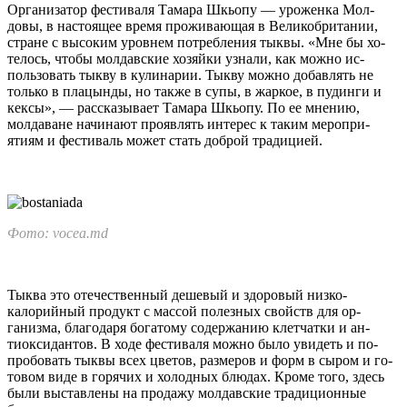
Организатор фестиваля Та­мара Шкьопу — уроженка Мол­
довы, в настоящее время про­живающая в Великобритании,
стране с высоким уровнем по­требления тыквы. «Мне бы хо­
телось, чтобы молдавские хо­зяйки узнали, как можно ис­
пользовать тыкву в кулина­рии. Тыкву можно добавлять не
только в плацынды, но так­же в супы, в жаркое, в пудин­ги и
кексы», — рассказывает Та­мара Шкьопу. По ее мнению,
молдаване начинают прояв­лять интерес к таким меропри­
ятиям и фестиваль может стать доброй тради­цией.
Фото: vocea.md
Тыква это отечественный дешевый и здоровый низко­
калорийный продукт с мас­сой полезных свойств для ор­
ганизма, благодаря богатому содержанию клетчатки и ан­
тиоксидантов. В ходе фестива­ля можно было увидеть и по­
пробовать тыквы всех цветов, размеров и форм в сыром и го­
товом виде в горячих и холод­ных блюдах. Кроме того, здесь
были выставлены на прода­жу молдавские традиционные