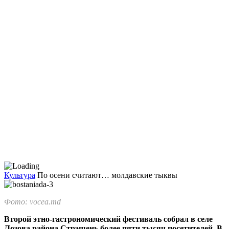
Культура
По осени считают… молдавские тыквы
Фото: vocea.md
Второй этно-гастрономический фестиваль собрал в селе
Лозо­ва района Стрэшень более пяти тысяч посетителей. В