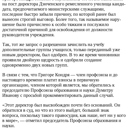
на пост директора Дэнченского ремесленного училища канди­
дата, предпочитаемого министерскими слу­жащими,
последние быстро забыли причи­ну, по которой ранее был
вынесен строгий выговор. Более того, так называемое нару­
шение было причислено к особо тяжким и послужило
достаточной причиной для освобождения от должности
руководителя учреждения.
Так, тот же запрос о разрешении зачис­лить на учебу
дополнительные группы уча­щихся, только переданный уже
новым ди­ректором, был одобрен. В то же время чи­новники
проявили двойную щедрость и одобрили создание
одновременно двух но­вых групп.
В связи с тем, что Григоре Кондря — член профсоюза и до
настоящего времени платит взносы в первичную
организацию, членом которой является, мы обратились к
пред­седателю Профсоюза образования и науки Думитру
Иванову с просьбой прокомменти­ровать данный случай.
«Этот директор был высвобожден почти без оснований. Он
обратился в суд, но что из этого выйдет, большой знак
вопроса, по­скольку такого правосудия, как наше, нет ни у кого
в мире», — отметил председатель Профсоюза образования и
науки.