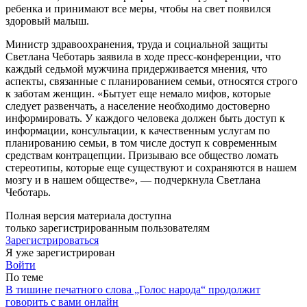
ребенка и принимают все меры, чтобы на свет появился
здоровый малыш.
Министр здравоохранения, труда и социальной защиты
Светлана Че­ботарь заявила в ходе пресс-конфе­ренции, что
каждый седьмой муж­чина придерживается мнения, что
аспекты, связанные с планировани­ем семьи, относятся строго
к забо­там женщин. «Бытует еще немало мифов, которые
следует развенчать, а население необходимо достовер­но
информировать. У каждого чело­века должен быть доступ к
инфор­мации, консультации, к качествен­ным услугам по
планированию се­мьи, в том числе доступ к современ­ным
средствам контрацепции. При­зываю все общество ломать
стерео­типы, которые еще существуют и со­храняются в нашем
мозгу и в нашем обществе», — подчеркнула Светлана
Чеботарь.
Полная версия материала доступна
только зарегистрированным пользователям
Зарегистрироваться
Я уже зарегистрирован
Войти
По теме
В тишине печатного слова „Голос народа“ продолжит
говорить с вами онлайн