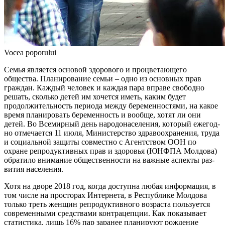
Vocea poporului
Семья является основой здоро­вого и процветающего
общества. Планирование семьи – одно из ос­новных прав
граждан. Каждый че­ловек и каждая пара вправе сво­бодно
решать, сколько детей им хо­чется иметь, каким будет
продолжи­тельность периода между беремен­ностями, на какое
время планиро­вать беременность и вообще, хотят ли они
детей. Во Всемирный день народонаселения, который ежегод­
но отмечается 11 июля, Министерс­тво здравоохранения, труда
и соци­альной защиты совместно с Агентс­твом ООН по
охране репродуктив­ных прав и здоровья (ЮНФПА Мол­дова)
обратило внимание обще­ственности на важные аспекты раз­
вития населения.
Хотя на дворе 2018 год, когда до­ступна любая информация, в
том числе на просторах Интернета, в Республике Молдова
только треть женщин репродуктивного возрас­та пользуется
современными средс­твами контрацепции. Как показыва­ет
статистика, лишь 16% пар зара­нее планируют рождение