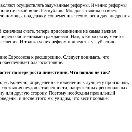
позволяют осуществлять задуманные реформы. Именно реформы
поли­тической воли. Республика Мол­дова заявила о своем
кую помощь, поддержку, современные техноло­гии для внедрения
В ко­нечном счете, теперь присоеди­нение не самая важная
ва перед собственными гражданами. Нам, в Евросоюзе, хочется
аселения. И толь­ко успех реформ приведет к углублению
елание Евросоюза к расширению. Следу­ет понимать, что
 обеспечивает бла­госостояние.
астет по мере роста инвестиций. Что пошло не так?
орм. Конечно, определенные из­менения к лучшему произошли,
ях со­стояния неудовлетворенности, на­пряженных региональных
дну или дру­гую сторону. Поэтому необходим правильный
оведены, и после это­го мы увидим, что весит больше: