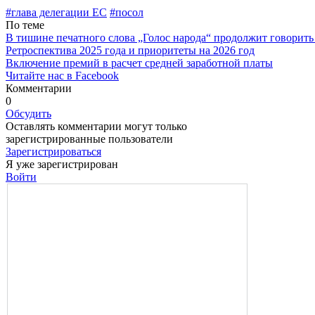
#глава делегации ЕС
#посол
По теме
В тишине печатного слова „Голос народа“ продолжит говорить
Ретроспектива 2025 года и приоритеты на 2026 год
Включение премий в расчет средней заработной платы
Читайте нас в Facebook
Комментарии
0
Обсудить
Оставлять комментарии могут только
зарегистрированные пользователи
Зарегистрироваться
Я уже зарегистрирован
Войти