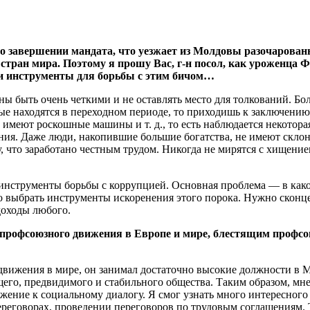
о завершении ман­дата, что уезжает из Мол­довы разочарован
стран мира. Поэто­му я прошу Вас, г-н посол, как уроженца 
 и инструменты для борь­бы с этим бичом…
ы быть очень четкими и не оставлять место для толкова­ний. Бо
ые находятся в переходном периоде, то приходишь к заклю­чению,
 имеют роскошные машины и т. д., то есть наблюдается некото­ра
щения. Даже люди, накопившие большие богатства, не имеют склон
 что заработано чест­ным трудом. Никогда не мирят­ся с хищением
 инструменты борьбы с кор­рупцией. Основная проблема — в как
 выбрать инструменты искорене­ния этого порока. Нужно скон­ц
доходы любого.
профсоюзно­го движения в Европе и мире, блестящим профсо
вижения в мире, он зани­мал достаточно высокие долж­ности в М
его, предвидимого и стабиль­ного общества. Таким образом, мне 
важе­ние к социальному диалогу. Я смог узнать много интересног
ереговорах, проведении переговоров по тру­довым соглашениям. 