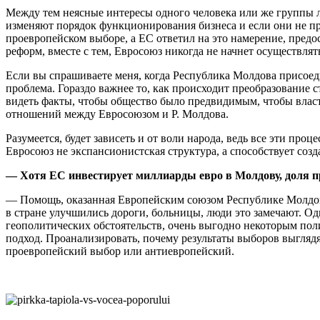
Между тем неясные интересы одного человека или же группы 
изменяют порядок функциониро­вания бизнеса и если они не про
проевро­пейском выборе, а ЕС ответил на это намерение, пред
реформ, вместе с тем, Евросоюз никогда не начнет осуществля
Если вы спрашиваете меня, ког­да Республика Молдова присоеди­
пробле­ма. Гораздо важнее то, как про­исходит преобразование
видеть фак­ты, чтобы общество было предви­димым, чтобы власт
отношений между Евросо­юзом и Р. Молдова.
Разумеется, будет зависеть и от воли народа, ведь все эти проц
Евросоюз не экс­пансионистская структура, а спо­собствует соз
— Хотя ЕС инвестирует миллиарды евро в Молдо­ву, доля про
— Помощь, оказанная Европейским союзом Республике Молдо­ва
в стране улучшились дороги, боль­ницы, люди это замечают. Од
геопо­литических обстоятельств, очень выгодно некоторым пол
подход. Проанали­зировать, почему результаты вы­боров выглядя
проевропейский выбор или анти­европейский.