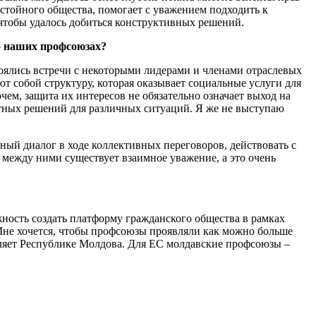
остойного общества, помогает с уважени­ем подходить к
 чтобы уда­лось добиться конструктивных решений.
о наших профсоюзах?
ялись встречи с некоторы­ми лидерами и членами отрас­левых
ют собой структуру, которая оказывает социальные услуги для
чем, защита их ин­тересов не обязательно означает выход на
ватных решений для различных ситуаций. Я же не выступаю
ый диалог в ходе кол­лективных переговоров, действо­вать с
о между ними существует взаимное уважение, а это очень
жность создать платформу гражданского общества в рамках
Мне хочется, чтобы профсоюзы проявляли как можно больше
вляет Республике Молдо­ва. Для ЕС молдавские профсою­зы –