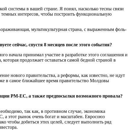
ской системы в вашей стране. Я понял, насколько тесны связи
их тем­ных интересов, чтобы построить функциональную
авораживающая, мультикультур­ная страна, с выраженным фоль­
те сейчас, спустя 8 месяцев после этого события?
го начала принимал участие в раз­работке этого соглашения и
а, которая продолжает оставаться самой бед­ной страной в
ие нового правительства, а ре­формы, как известно, не идут
 уже в самое ближайшее время правительство Молдовы
циации РМ-ЕС, а также предпосылки возможного провала?
об­ходимо, так как, в противном слу­чае, экономика
, а этот рынок очень богат и масштабен. Евросо­юз
ко чтобы добиться этих целей, следу­ет выполнить ряд
нвестора.