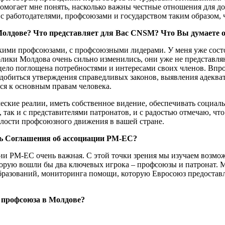
помогает мне понять, насколько важны чест­ные отношения для д
 с работодате­лями, профсоюзами и государ­ством таким образом,
 Молдове? Что представляет для Вас CNSM? Что Вы думаете 
кими профсоюзами, с профсо­юзными лидерами. У меня уже состо
ублики Молдова очень сильно изменились, они уже не представля
ецело поглощена по­требностями и интересами своих членов. Впро
бы добиться утвержде­ния справедливых законов, вы­явления адек
тся к основным пра­вам человека.
кие реалии, иметь соб­ственное видение, обеспечивать социальн
так и с представителями патронатов, и с радостью отме­чаю, чт
релости профсоюзного движе­ния в вашей стране.
нь Соглашения об ассоциации РМ-ЕС?
ии РМ-ЕС очень важная. С этой точки зрения мы изучаем воз­мо
торую вошли бы два ключевых игрока – профсоюзы и патронат. 
­образований, мониторинга по­мощи, которую Евросоюз пре­доста
в профсоюза в Молдове?