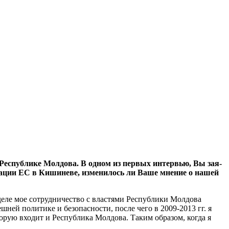
в Республике Молдова. В одном из первых интервью, Вы зая­
егации ЕС в Кишиневе, изменилось ли Ваше мнение о нашей
 деле мое сотрудничество с властя­ми Республики Молдова
ней поли­тике и безопасности, после чего в 2009-2013 гг. я
орую входит и Республи­ка Молдова. Таким образом, ког­да я