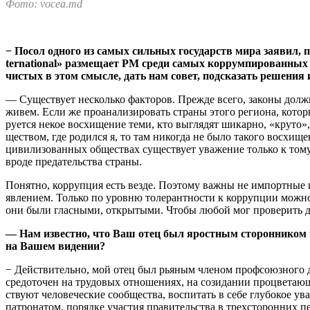
Фото: vocea.md
− Посол одного из самых сильных государств мира заявил, п
ternational» размещает РМ среди самых коррумпиро­ванных 
чистых в этом смысле, дать нам совет, подсказать решения
— Существует несколько фак­торов. Прежде всего, законы должн
живем. Если же проанализи­ровать страны этого региона, ко­тор
руется некое восхищение теми, кто выглядят шикарно, «круто»,
ществом, где родился я, то там никогда не было такого восхи­
цивилизованных обще­ствах существует уважение толь­ко к тому,
вроде предательства страны.
Понятно, коррупция есть вез­де. Поэтому важны не импорт­ные
явлением. Только по уровню то­лерантности к коррупции можно
они были гласными, открыты­ми. Чтобы любой мог проверить 
— Нам известно, что Ваш отец был яростным сто­ронником 
на Вашем видении?
− Действительно, мой отец был рьяным членом профсоюз­ного д
средоточен на трудовых отноше­ниях, на созидании процветаю­щ
ствуют человеческие сообщества, воспитать в себе глубокое у
патронатом, порядке участия правительства в трехсторонних п