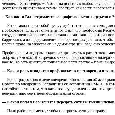
человека. Хотя теперь мой отец на пенсии, в любом случае он 
достаточно ще­котливым темам, советует, как вести переговоры
− Как часто Вы встречае­тесь с профсоюзными ли­дерами в
— Я поставил перед собой цель углубить отношения с молдав­с
профсоюзов. Следует от­метить тот факт, что профсою­зы Респ
государственной эко­номике, а стали организацией, которая вс
баррикады, а их пред­ставление на переговорах для того, что
против права на за­бастовку, на демонстрации, ведь оно относи
Профсоюзным лидерам над­лежит принимать в расчет эко­номичес
добрым умыслом. Я встре­чаюсь как с профсоюзными ли­дерами, 
важно. То есть действует соци­альное партнерство – признак з
— Какая роль отводится профсоюзам в претворе­нии в жиз
— Роль профсоюзов в деле вне­дрения Соглашения об ассоциа­ц
Совета по внедрению Соглаше­ния об ассоциации РМ-ЕС, в ко­
настойчивости в том, что каса­ется осуществления многих пре
ведущий партнер в деле мо­дернизации страны.
— Какой посыл Вам хочет­ся передать сотням ты­сяч члено
— Надо работать вместе, чтобы построить лучшую страну!