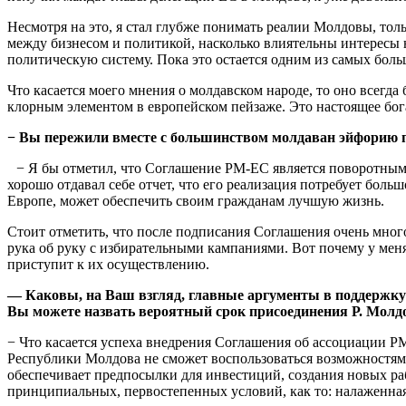
Несмотря на это, я стал глубже понимать реалии Молдовы, толь
между бизнесом и политикой, на­сколько влиятельны интересы 
политическую систему. Пока это остается одним из самых бол
Что касается моего мнения о молдавском народе, то оно всег­
клорным элементом в европейском пейзаже. Это настоящее бо­га
− Вы пережили вместе с большинством молдаван эйфорию по
− Я бы отметил, что Соглаше­ние РМ-ЕС является поворотным 
хоро­шо отдавал себе отчет, что его реа­лизация потребует бол
Европе, может обеспечить своим гражданам лучшую жизнь.
Стоит отметить, что после под­писания Соглашения очень много
рука об руку с избирательными кампа­ниями. Вот почему у ме
приступит к их осущест­влению.
— Каковы, на Ваш взгляд, главные аргументы в под­держку
Вы можете назвать вероят­ный срок присоединения Р. Молд
− Что касается успеха внедрения Соглашения об ассоциации РМ-
Республики Мол­дова не сможет воспользовать­ся возможностями
обеспечивает предпосылки для инвестиций, создания новых рабо
принципиаль­ных, первостепенных условий, как то: налаженная