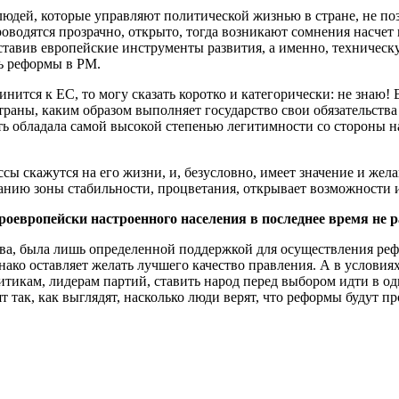
людей, которые управляют поли­тической жизнью в стране, не 
­водятся прозрачно, открыто, тогда возникают сомнения насчет 
оставив евро­пейские инструменты развития, а именно, техничес
ть реформы в РМ.
нится к ЕС, то могу сказать корот­ко и категорически: не знаю! 
 страны, каким образом выполняет госу­дарство свои обязательст
ь обладала са­мой высокой степенью легитимно­сти со стороны н
ес­сы скажутся на его жизни, и, безу­словно, имеет значение и ж
данию зоны стабиль­ности, процветания, открывает возможности и
европейски на­строенного населения в по­следнее время не р
, была лишь определенной под­держкой для осуществления ре­ф
на­ко оставляет желать лучшего ка­чество правления. А в услови
итикам, лидерам партий, ставить народ пе­ред выбором идти в о
т так, как выглядят, насколько люди верят, что рефор­мы будут пр