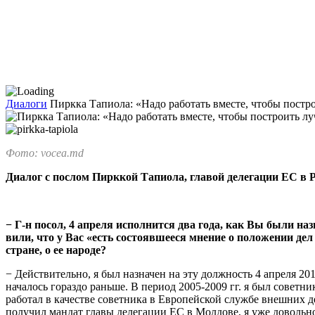
Диалоги
Пиркка Тапиола: «Надо работать вместе, чтобы постр
Фото: vocea.md
Диалог c послом Пирккой Тапиола, главой делегации ЕС в 
− Г-н посол, 4 апреля ис­полнится два года, как Вы были н
вили, что у Вас «есть состоявшееся мнение о поло­жении д
стране, о ее народе?
− Действительно, я был назна­чен на эту должность 4 апреля 20
началось гораздо раньше. В период 2005-2009 гг. я был советни
работал в качестве советника в Европейской службе внешних дей
получил мандат главы делега­ции ЕС в Молдове, я уже довольно