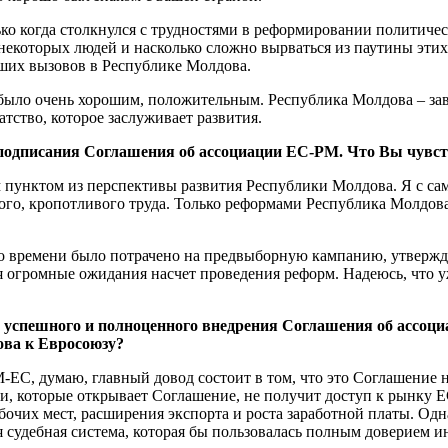
­ко когда столкнулся с трудностя­ми в реформировании полити­че
не­которых людей и насколько слож­но вырваться из паутины эт
ьших вызовов в Республике Молдова.
да было очень хорошим, положи­тельным. Республика Молдова – з
тство, которое заслуживает раз­вития.
дписания Соглашения об ассоциации ЕС-РМ. Что Вы чувствуе
пунктом из перспективы развития Республики Молдова. Я с само
ьшого, кро­потливого труда. Только реформа­ми Республика Молдов
 времени было потрачено на пред­выборную кампанию, утвержде­н
ня огром­ные ожидания насчет проведения реформ. Надеюсь, что
 успешного и полно­ценного внедрения Согла­шения об ассо
ова к Евросоюзу?
ЕС, думаю, главный довод состо­ит в том, что это Соглашение не
, которые от­крывает Соглашение, не получит доступ к рынку ЕС
­чих мест, расширения экспорта и роста заработной платы. Одна
 судебная система, которая бы пользовалась полным доверием и