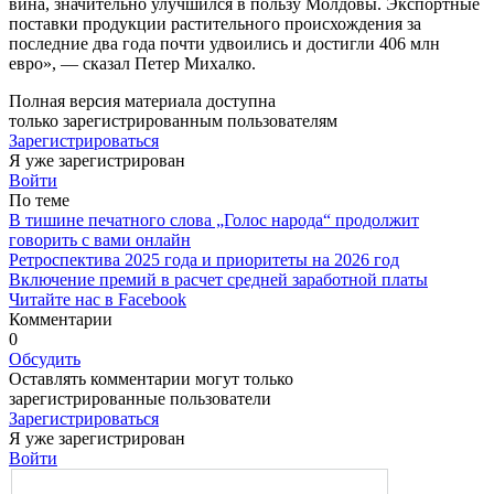
вина, значи­тельно улучшился в пользу Мол­довы. Экспортные
поставки про­дукции растительного происхож­дения за
последние два года поч­ти удвоились и достигли 406 млн
евро», — сказал Петер Михалко.
Полная версия материала доступна
только зарегистрированным пользователям
Зарегистрироваться
Я уже зарегистрирован
Войти
По теме
В тишине печатного слова „Голос народа“ продолжит
говорить с вами онлайн
Ретроспектива 2025 года и приоритеты на 2026 год
Включение премий в расчет средней заработной платы
Читайте нас в Facebook
Комментарии
0
Обсудить
Оставлять комментарии могут только
зарегистрированные пользователи
Зарегистрироваться
Я уже зарегистрирован
Войти