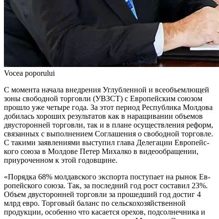
Vocea poporului
С момента начала внедре­ния Углубленной и всеобъем­лющей
зоны свободной тор­говли (УВЗСТ) с Европейским союзом
прошло уже четыре года. За этот период Республика Молдова
добилась хороших ре­зультатов как в наращивании объемов
двусторонней торговли, так и в плане осуществления ре­форм,
связанных с выполнением Соглашения о свободной торгов­ле.
С такими заявлениями высту­пил глава Делегации Европейс­
кого союза в Молдове Петер Ми­халко в видеообращении,
при­уроченном к этой годовщине.
«Порядка 68% молдавского экспорта поступает на рынок Ев­
ропейского союза. Так, за пос­ледний год рост составил 23%.
Объем двусторонней торговли за прошедший год достиг 4
млрд евро. Торговый баланс по сель­скохозяйственной
продукции, особенно что касается орехов, подсолнечника и