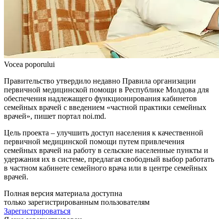
Vocea poporului
Правительство утвердило не­давно Правила организации
первичной медицинской по­мощи в Республике Молдо­ва для
обеспечения надлежа­щего функционирования ка­бинетов
семейных врачей с введением «частной практи­ки семейных
врачей», пишет портал noi.md.
Цель проекта – улучшить до­ступ населения к качественной
первичной медицинской помо­щи путем привлечения
семейных врачей на работу в сельские на­селенные пункты и
удержания их в системе, предлагая свободный выбор работать
в частном каби­нете семейного врача или в цен­тре семейных
врачей.
Полная версия материала доступна
только зарегистрированным пользователям
Зарегистрироваться