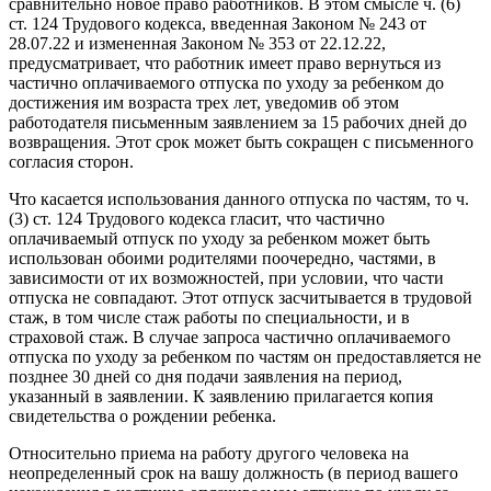
сравнительно новое право работников. В этом смысле ч. (6)
ст. 124 Трудового кодекса, вве­денная Законом № 243 от
28.07.22 и измененная Законом № 353 от 22.12.22,
предусматривает, что работник имеет право вернуться из
частично оплачиваемого отпуска по уходу за ребенком до
достиже­ния им возраста трех лет, уведомив об этом
работодателя письменным заявлением за 15 рабочих дней до
возвращения. Этот срок может быть сокращен с письменного
согласия сторон.
Что касается использования данного отпуска по частям, то ч.
(3) ст. 124 Трудового кодекса гласит, что частично
оплачиваемый отпуск по уходу за ребенком может быть
использован обоими родителями поочередно, частями, в
зависимости от их возможностей, при условии, что части
отпуска не совпадают. Этот отпуск засчитывается в трудовой
стаж, в том числе стаж работы по специальности, и в
страховой стаж. В случае запроса частично оплачиваемого
отпуска по уходу за ребенком по частям он предоставляется не
позднее 30 дней со дня подачи заявле­ния на период,
указанный в заявлении. К заявлению прилагается копия
свидетельства о рождении ребенка.
Относительно приема на работу другого человека на
неопределен­ный срок на вашу должность (в период вашего