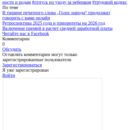
ности и родам
#отпуск по уходу за ребенком
#трудовой кодекс
По теме
В тишине печатного слова „Голос народа“ продолжит
говорить с вами онлайн
Ретроспектива 2025 года и приоритеты на 2026 год
Включение премий в расчет средней заработной платы
Читайте нас в Facebook
Комментарии
0
Обсудить
Оставлять комментарии могут только
зарегистрированные пользователи
Зарегистрироваться
Я уже зарегистрирован
Войти