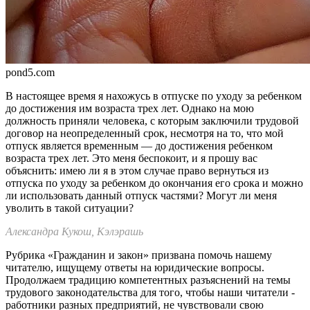
pond5.com
В настоящее время я нахожусь в отпуске по уходу за ребен­ком
до достижения им возраста трех лет. Однако на мою
должность приняли человека, с которым заключили трудо­вой
договор на неопределенный срок, несмотря на то, что мой
отпуск является временным — до достижения ребен­ком
возраста трех лет. Это меня беспокоит, и я прошу вас
объяснить: имею ли я в этом случае право вернуться из
отпуска по уходу за ребенком до окончания его срока и мож­но
ли использовать данный отпуск частями? Могут ли меня
уволить в такой ситуации?
Александра Кукош, Кэлэрашь
Рубрика «Гражданин и закон» при­звана помочь нашему
читателю, ищущему ответы на юридические во­просы.
Продолжаем традицию ком­петентных разъяснений на темы
тру­дового законодатель­ства для того, чтобы наши читатели -
работники разных предприятий, не чувствовали свою