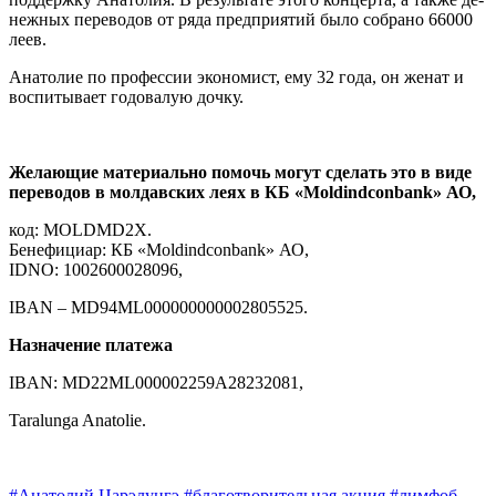
нежных переводов от ряда предприятий было собрано 66000
леев.
Анатолие по профессии экономист, ему 32 года, он же­нат и
воспитывает годовалую дочку.
Желающие материально по­мочь могут сделать это в виде
переводов в молдавских леях в КБ «Moldindconbank» АО,
код: MOLDMD2X.
Бенефициар: КБ «Moldindconbank» АО,
IDNO: 1002600028096,
IBAN – MD94ML000000000002805525.
Назначение платежа
IBAN: MD22ML000002259A28232081,
Taralunga Anatolie.
#Анатолий Царэлунгэ
#благотворительная акция
#лимфоб­