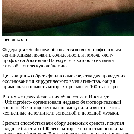
medium.com
Федерация «Sindicons» об­ращается ко всем профсо­юзным
организациям про­явить солидарность и по­мочь члену
профсоюза Анатолию Царэлунгэ, у ко­торого выявили
лимфоб­ластическую лейкемию.
Цель акции – собрать фи­нансовые средства для про­ведения
обследования и хи­рургического вмешательства, общая
примерная стоимость которых превышает 100 тыс. евро.
В этих же целях Федерация «Sindicons» и Институт
«Urbanproiect» ор­ганизовали недавно благотвори­тельный
концерт. В его ходе бес­платно выступили известные оте­
чественные исполнители эстрадной и народной музыки.
Зрители способствовали сбору денежных средств, покупая
вход­ные билеты за 100 леев, которые полностью пошли на
подде­ржку Анатолия. В результа­те этого концерта, а также де­