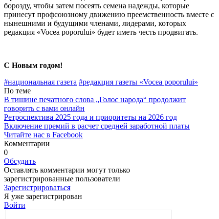
борозду, чтобы затем посеять семена надеж­ды, которые
принесут профсоюзному движению преемственность вместе с
нынешними и будущими членами, лидерами, которых
редакция «Vocea poporului» будет иметь честь продви­гать.
С Новым годом!
#национальная газета
#редакция газеты «Vocea poporului»
По теме
В тишине печатного слова „Голос народа“ продолжит
говорить с вами онлайн
Ретроспектива 2025 года и приоритеты на 2026 год
Включение премий в расчет средней заработной платы
Читайте нас в Facebook
Комментарии
0
Обсудить
Оставлять комментарии могут только
зарегистрированные пользователи
Зарегистрироваться
Я уже зарегистрирован
Войти