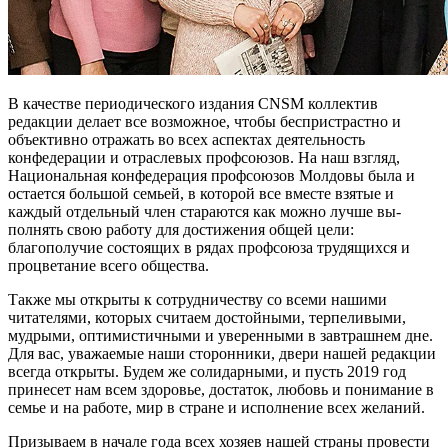
В качестве периодического изда­ния CNSM коллектив
редакции дела­ет все возможное, чтобы беспристрастно и
объективно отражать во всех аспектах деятельность
конфедерации и отраслевых профсоюзов. На наш взгляд,
Национальная конфедерация профсоюзов Молдовы была и
оста­ется большой семьей, в которой все вместе взятые и
каждый отдельный член стараются как можно лучше вы­
полнять свою работу для достижения общей цели:
благополучие состоя­щих в рядах профсоюза трудящихся и
процветание всего общества.
Также мы открыты к сотрудничеству со всеми нашими
читателями, которых считаем достойными, терпе­ливыми,
мудрыми, оптимистичными и уверенными в завтрашнем дне.
Для вас, уважаемые наши сторонники, двери нашей редакции
всегда откры­ты. Будем же солидарными, и пусть 2019 год
принесет нам всем здоровье, достаток, любовь и понимание в
семье и на работе, мир в стране и исполнение всех желаний.
Призываем в начале года всех хо­зяев нашей страны провести