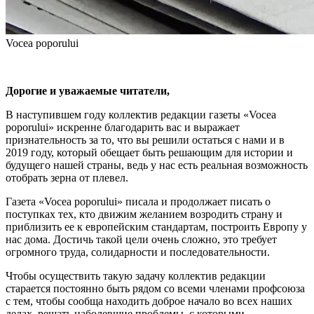
Vocea poporului
Дорогие и уважаемые читатели,
В наступившем году коллектив ре­дакции газеты «Vocea
poporului» искренне благодарить вас и выража­ет
признательность за то, что вы ре­шили остаться с нами и в
2019 году, который обещает быть решающим для истории и
будущего нашей стра­ны, ведь у нас есть реальная возможность
отобрать зерна от плевел.
Газета «Vocea poporului» писала и продолжает писать о
поступках тех, кто движим желанием возродить страну и
приблизить ее к европейским стандартам, построить Европу у
нас дома. Достичь такой цели очень сложно, это требует
огромного труда, солидарности и последовательности.
Чтобы осуществить такую задачу коллектив редакции
старается пос­тоянно быть рядом со всеми члена­ми профсоюза
с тем, чтобы сообща находить доброе начало во всех на­ших
делах, решать наболевшие про­блемы, с которыми