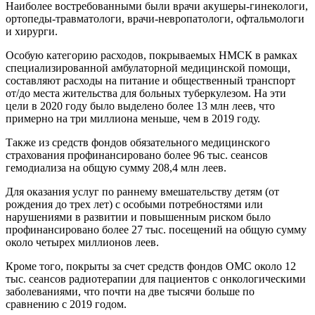
Наиболее востребованными были врачи аку­шеры-гинекологи,
ортопеды-травматологи, врачи-невропатологи, офтальмологи
и хирурги.
Особую категорию расходов, покрываемых НМСК в рамках
специализированной амбулаторной меди­цинской помощи,
составляют расходы на питание и общественный транспорт
от/до места жительства для больных туберкулезом. На эти
цели в 2020 году было выделено более 13 млн леев, что
примерно на три миллиона меньше, чем в 2019 году.
Также из средств фондов обязательного меди­цинского
страхования профинансировано более 96 тыс. сеансов
гемодиализа на общую сумму 208,4 млн леев.
Для оказания услуг по раннему вмешательству детям (от
рождения до трех лет) с особыми потребностями или
нарушениями в развитии и повы­шенным риском было
профинансировано более 27 тыс. посещений на общую сумму
около четырех миллионов леев.
Кроме того, покрыты за счет средств фондов ОМС около 12
тыс. сеансов радиотерапии для пациентов с онкологическими
заболеваниями, что почти на две тысячи больше по
сравнению с 2019 годом.