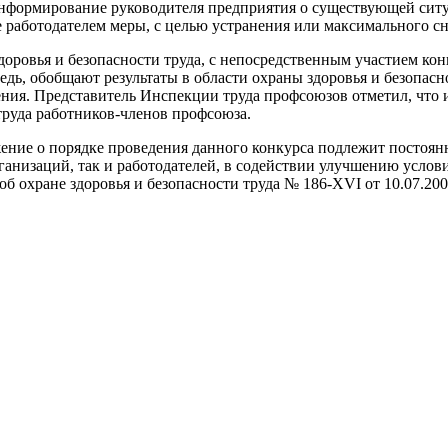
 ин­формирование руководителя предприятия о существующей сит
работодате­лем меры, с целью устранения или максимального сн
доровья и безопас­ности труда, с непосредствен­ным участием к
дь, обоб­щают результаты в области ох­раны здоровья и безопасно
я. Представитель Инс­пекции труда профсоюзов от­метил, что из
труда ра­ботников-членов профсоюза.
ние о порядке проведе­ния данного конкурса подле­жит постоя
анизаций, так и работодателей, в содейс­твии улучшению услови
на об ох­ране здоровья и безопасности труда № 186-XVI от 10.07.