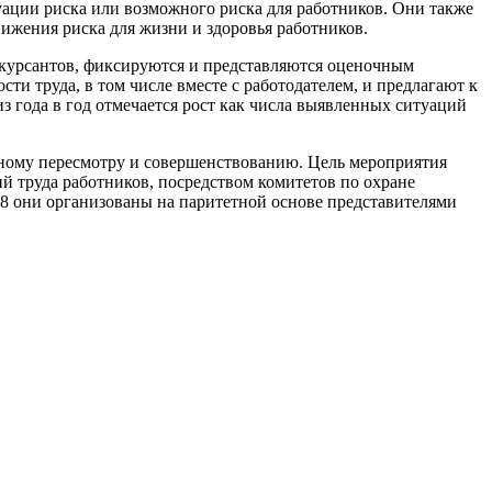
уации риска или возмож­ного риска для работников. Они также
ижения риска для жизни и здоровья работников.
онкурсантов, фиксируются и представляют­ся оценочным
сти труда, в том числе вместе с ра­ботодателем, и предлагают к
 года в год отме­чается рост как числа выяв­ленных ситуаций
нному пересмотру и совершенствованию. Цель ме­роприятия
й тру­да работников, посредством комитетов по охране
2008 они организованы на паритет­ной основе представителями