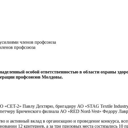
а усилиями членов профсоюза
делен­ный особой ответствен­ностью в области охраны здоров
едерации профсоюзов Молдовы.
 «CET-2» Пав­лу Дехтярю, бригадиру АО «STAG Textile Industry
етчеру Бриченского фи­лиала АО «RED Nord-Vest» Фе­дору Лавр
тво и активный вклад в организацию и проведение конкурса, все
новании 12 критериев, а за три призо­вых места состязались 10 