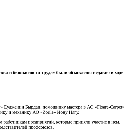
ья и безопаснос­ти труда» были объявле­ны недавно в ходе
» Еуд­жении Бырдан, помощнику мастера в АО «Floare-Carpet»
ику и механику АО «Zorile» Иону Нягу.
м работникам предприятий, которые приня­ли участие в нем.
пред­ставителей профсоюзов.