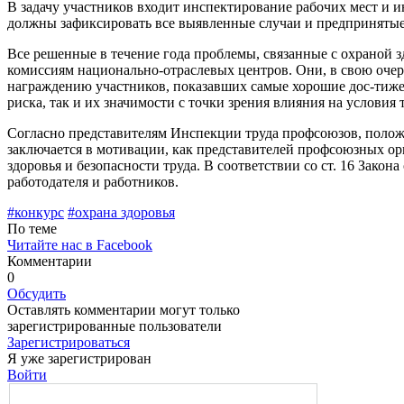
В зада­чу участников входит инспек­тирование рабочих мест и
должны зафикси­ровать все выявленные случаи и предпринятые 
Все решенные в течение года проблемы, связанные с охраной з
комиссиям на­ционально-отраслевых цент­ров. Они, в свою очере
награждению участников, по­казавших самые хорошие дос-тижени
риска, так и их значимости с точки зрения влияния на условия 
Согласно представителям Инспекции труда профсоюзов, положе
заключается в мо­тивации, как представителей профсоюзных орг
здоровья и безопасности труда. В соот­ветствии со ст. 16 Зако
работодателя и работников.
#конкурс
#охрана здоровья
По теме
Читайте нас в Facebook
Комментарии
0
Обсудить
Оставлять комментарии могут только
зарегистрированные пользователи
Зарегистрироваться
Я уже зарегистрирован
Войти