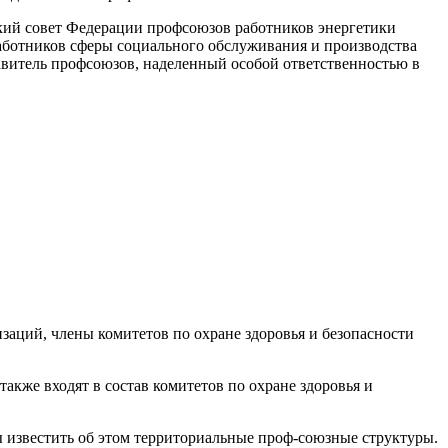
ский совет Фе­дерации профсоюзов работни­ков энергетики
бот­ников сферы социального об­служивания и производства
авитель профсо­юзов, наделенный особой от­ветственностью в
заций, члены комитетов по охране здоровья и безопасности
также входят в состав комитетов по охране здоровья и
ны известить об этом территориальные проф-союзные структуры.