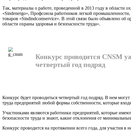
Так, материалы о работе, проведенной в 2013 году в об­ласти 
«Sindenergo», Профсоюза работников легкой промышленности, 
товаров «Sindindcomservice». В этой связи было объявлено об 
области ох­раны здоровья и безопаснос­ти труда».
Конкурс проводится CNSM у
четвертый год подряд
Конкурс будет проводиться четвертый год подряд. В нем могут
труда предпри­ятий любой формы собствен­ности, которые вход
Участниками являются ра­ботники предприятий, кото­рые имеют 
безопасности тру­да и знают, какие отклонения от минимальных
Конкурс проводится на про­тяжении всего года, для учас­тия 