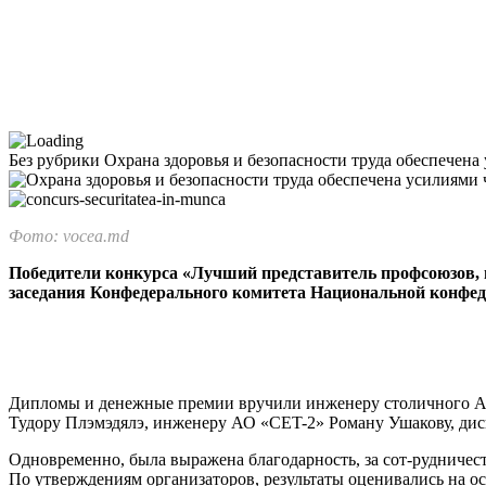
Без рубрики
Охрана здоровья и безопасности труда обеспечен
Фото: vocea.md
Победители конкурса «Лучший представитель профсоюзов, на
заседания Конфеде­рального комитета Наци­ональной конф
Дипломы и денежные пре­мии вручили инженеру сто­личного АО
Тудору Плэмэдялэ, инженеру АО «CET-2» Роману Ушакову, дисп
Одновременно, была выра­жена благодарность, за сот-рудничес
По утвержде­ниям организаторов, результа­ты оценивались на ос