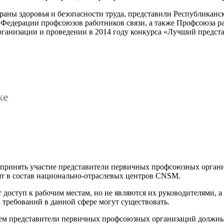
охраны здоровья и бе­зопасности труда, представи­ли Республикан
Федерации профсоюзов работников свя­зи, а также Профсоюза ра
организации и проведении в 2014 году конкурса «Луч­ший предст
же
 принять участие пред­ставители первичных профсо­юзных органи
ят в состав национально-отраслевых цен­тров CNSM.
доступ к рабочим местам, но не являются их ру­ководителями, а 
 требований в данной сфере могут сущест­вовать.
в нем представители пер­вичных профсоюзных орга­низаций долж