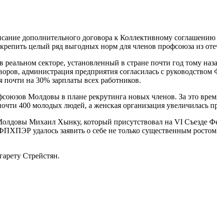
писание дополни­тельного договора к Коллективному соглашению
крепить целый ряд выгодных норм для членов профсоюза из отеч
 реальном секторе, установленный в стране почти год тому наз
воров, администрация предприятия согласилась с руководством
 почти на 30% зарплаты всех работников.
оюзов Мол­довы в плане рекрутинга новых членов. За это врем
очти 400 молодых людей, а женская организация увеличилась пра
Молдовы Михаил Хынку, который присутствовал на VI Съез­де 
ПХПЭР удалось заявить о себе не толь­ко существенным ростом 
гарету Стрейстян.