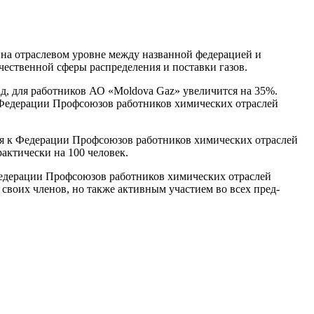
 на отраслевом уровне между на­званной федерацией и
ественной сферы распределения и поставки газов.
ад, для работников АО «Moldova Gaz» увеличится на 35%.
 Федерации Профсоюзов работников химических от­раслей
я к Федерации Профсоюзов ра­ботников химических отраслей
к­тически на 100 человек.
Федерации Профсоюзов работников химических отраслей
своих членов, но также активным участием во всех пред­