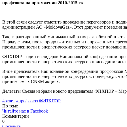
профсоюза на протя­жении 2010-2015 гг.
В этой связи следует отметить проведе­ние переговоров и под
администрацией АО «MoldovaGaz». Этот документ позво­лил за
Так, гарантированный минимальный размер заработной платы в
Наряду с этим, после продолжительных и напряженных перего
промышленности и энергетических ресурсов насчет повышения
ФПХПЭР – один из лидеров Нацио­нальной конфедерации профс
промыш­ленности и энергетических ресурсов при­соединились п
Вице-председатель Национальной кон­федерации профсоюзов 
промышленности и энергетических ресурсов, подчеркнул, что Ф
принимаемых CNSM акциях.
Делегаты Съезда избрали нового пред­седателя ФПХПЭР – Мар
#отче­т
#профсоюз
#ФПХПЭР
По теме
Читайте нас в Facebook
Комментарии
0
Обсудить