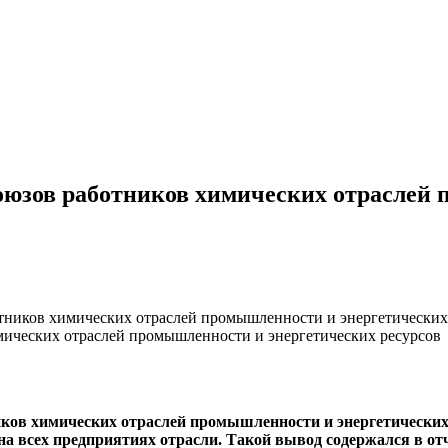
юзов работников химических отраслей 
ников химических отраслей промышленности и энергетических
ов хи­мических отраслей промышлен­ности и энергетических
на всех предприятиях отрас­ли. Такой вывод содержался в отч