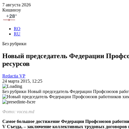
7 августа 2026
Кишинэу
RO
RU
Без рубрики
Новый председатель Федерации Профсо
ресурсов
Redactia VP
24 марта 2015, 12:25
Без рубрики
Новый председатель Федерации Профсоюзов работ
Фото: vocea.md
Самое большое достижение Феде­рации Профсоюзов работник
V Съезда, – заключе­ние коллективных трудовых дого­воров 