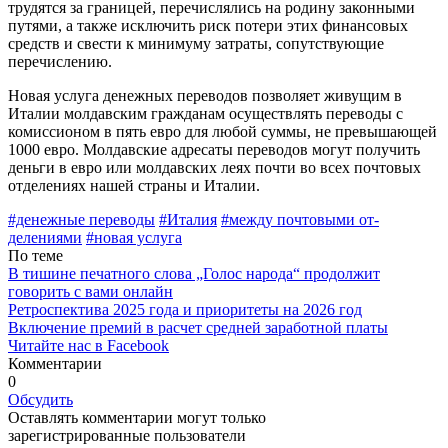
трудятся за границей, перечислялись на родину законными
путями, а также исключить риск потери этих финансовых
средств и свести к минимуму затраты, сопутству­ющие
перечислению.
Новая услуга денежных переводов позволяет живущим в
Италии молдавским гражданам осу­ществлять переводы с
комиссионом в пять евро для любой суммы, не превышающей
1000 евро. Молдавские адресаты переводов могут получить
деньги в евро или молдавских леях почти во всех почтовых
отделениях нашей страны и Италии.
#денежные переводы
#Италия
#между почтовыми от­
делениями
#новая услуга
По теме
В тишине печатного слова „Голос народа“ продолжит
говорить с вами онлайн
Ретроспектива 2025 года и приоритеты на 2026 год
Включение премий в расчет средней заработной платы
Читайте нас в Facebook
Комментарии
0
Обсудить
Оставлять комментарии могут только
зарегистрированные пользователи