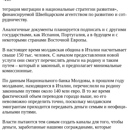
теграция миграции в национальные стратегии развития»,
финансируемой Швейцарским агент­ством по развитию и сот-
рудничеству.
Аналогичные документы планируется под­писать и с другими
государствами, как Испания, Португалия, а в будущем и с
некоторыми страна­ми Восточной Европы.
В настоящее время молдавская община в Ита­лии насчитывает
свыше 150 тыс. человек. С нача­лом предоставления новой
услуги они смогут пе­речислять деньги на родину и таким
путем – ко­торый и законный, и предполагает минимальные
комиссионные.
По данным Национального банка Молдовы, в прошлом году
молдаване, находящиеся в Италии, перечислили на родину
законными путями около 140 млн евро. В то же время
фактический объем переводов гораздо выше, но его
невозможно опре­делить точно, поскольку молдавским
эмигрантам приходится передавать деньги семьям и неофици­
альными путями.
Власти пытаются тем самым создать каналы для того, чтобы
деньги, заработанные нашими согражданами, которые