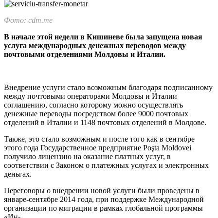
Фото: cdm.me
В начале этой недели в Кишиневе была за­пущена новая
услуга международных де­нежных переводов между
почтовыми от­делениями Молдовы и Италии.
Внедрение услуги стало возможным благода­ря подписанному
между почтовыми операторами Молдовы и Италии
соглашению, согласно которо­му можно осуществлять
денежные переводы пос­редством более 9000 почтовых
отделений в Ита­лии и 1148 почтовых отделений в Молдове.
Также, это стало возможным и после того как в сентябре
этого года Государственное предпри­ятие Poşta Moldovei
получило лицензию на ока­зание платных услуг, в
соответствии с Законом о платежных услугах и электронных
деньгах.
Переговоры о внедрении новой услуги были проведены в
январе-сентябре 2014 года, при под­держке Международной
организации по миг­рации в рамках глобальной программы
«Ин-