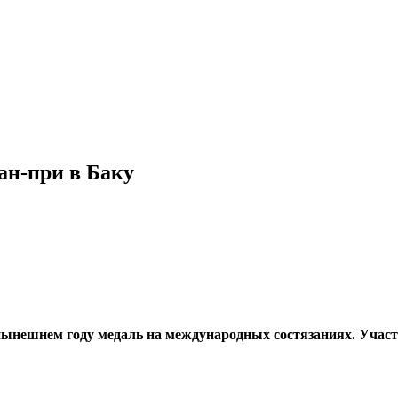
ан-при в Баку
ы­нешнем году медаль на междуна­родных состязаниях. Участ