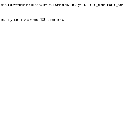
е достижение наш со­отечественник получил от организато­ров
яли участие около 400 атлетов.