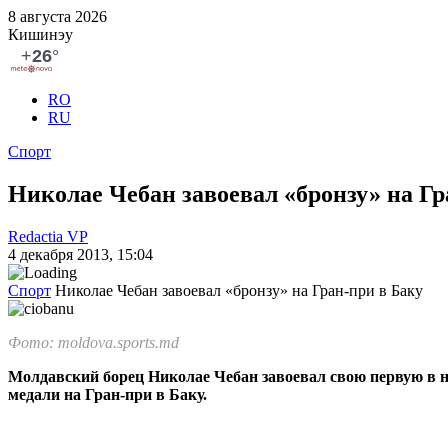
8 августа 2026
Кишинэу
RO
RU
Спорт
Николае Чебан завоевал «бронзу» на Гр
Redactia VP
4 декабря 2013, 15:04
Спорт
Николае Чебан завоевал «бронзу» на Гран-при в Баку
Фото: moldova.sports.md
Молдавский борец Николае Че­бан завоевал свою первую в н
медали на Гран-при в Баку.