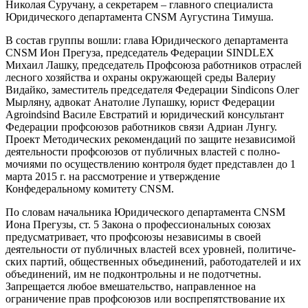
Нико­лая Суручану, а секретарем – глав­ного специалиста
Юридического департамента CNSM Аугустина Ти­муша.
В состав группы вошли: гла­ва Юридического департамен­та
CNSM Ион Прегуза, председа­тель Федерации SINDLEX
Миха­ил Лашку, председатель Профсою­за работников отраслей
лесного хо­зяйства и охраны окружающей сре­ды Валериу
Видайко, заместитель председателя Федерации Sindicons Олег
Мырляну, адвокат Анато­лие Лупашку, юрист Федерации
Agroindsind Василе Евстратий и юридический консультант
Федера­ции профсоюзов работников связи Адриан Лунгу.
Проект Методических рекомендаций по защите не­зависимой
деятельности профсою­зов от публичных властей с полно­
мочиями по осуществлению кон­троля будет представлен до 1
марта 2015 г. на рассмотрение и утверж­дение
Конфедеральному комитету CNSM.
По словам начальника Юриди­ческого департамента CNSM
Иона Прегузы, ст. 5 Закона о професси­ональных союзах
предусматрива­ет, что профсоюзы независимы в своей
деятельности от публичных властей всех уровней, политиче­
ских партий, общественных объ­единений, работодателей и их
объединений, им не подконтроль­ны и не подотчетны.
Запрещается любое вмешательство, направ­ленное на
ограничение прав профсоюзов или воспрепятствование их