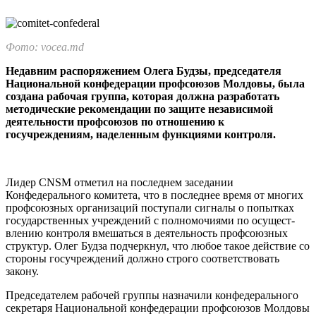
Фото: vocea.md
Недавним распоряжением Олега Будзы, председателя
Национальной конфедера­ции профсоюзов Молдовы, была
создана рабочая груп­па, которая должна разра­ботать
методические реко­мендации по защите незави­симой
деятельности профсоюзов по отношению к
госучреждениям, наделенным функциями контроля.
Лидер CNSM отметил на послед­нем заседании
Конфедерального комитета, что в последнее вре­мя от многих
профсоюзных орга­низаций поступали сигналы о по­пытках
государственных учрежде­ний с полномочиями по осущест­
влению контроля вмешаться в де­ятельность профсоюзных
структур. Олег Будза подчеркнул, что любое такое действие со
стороны госуч­реждений должно строго соответ­ствовать
закону.
Председателем рабочей группы назначили конфедерального
секретаря Национальной конфедера­ции профсоюзов Молдовы