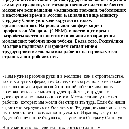
семьи утверждают, что государственные власти не боятся
массового возвращения молдавских граждан, работающих
в настоящее время в России. Как заявил вице-министр
Серджиу Саинчук в ходе «круглого стола»,
организованного Национальной конфедерацией
профсоюзов Молдовы (
CNSM
), в настоящее время
разрабатывается план стимулирования возвращения
молдавских рабочих из-за рубежа. Более того, Республика
Молдова подписала с Израилем соглашение о
трудоустройстве молдавских рабочих на стройках этой
страны, а вот рабочих нет.
«Нам нужны рабочие руки и в Молдове, как в строительстве,
так и в других сферах, тем более, что мы располагаем также
соглашением с израильской стороной, обеспечивающим
возможность легального трудоустройства, с трудовым
договором и полным соцпакетом. К сожалению, у нас нет
рабочих, которых мы могли бы отправить туда. Если бы наши
строители вернулись из Российской Федерации, мы смогли бы
им предоставить возможность уехать в Израиль, где у них
будет обеспеченное будущее», — уточнил Серджиу Саинчук.
Вице-министр подчеркнул, что, согласно данным