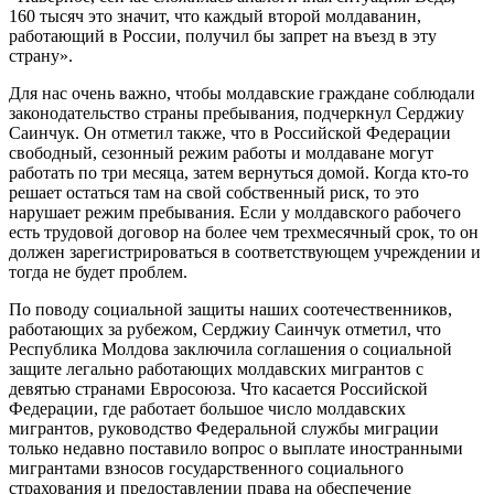
160 тысяч это значит, что каждый второй молдаванин,
работающий в России, получил бы запрет на въезд в эту
страну».
Для нас очень важно, чтобы молдавские граждане соблюдали
законодательство страны пребывания, подчеркнул Серджиу
Саинчук. Он отметил также, что в Российской Федерации
свободный, сезонный режим работы и молдаване могут
работать по три месяца, затем вернуться домой. Когда кто-то
решает остаться там на свой собственный риск, то это
нарушает режим пребывания. Если у молдавского рабочего
есть трудовой договор на более чем трехмесячный срок, то он
должен зарегистрироваться в соответствующем учреждении и
тогда не будет проблем.
По поводу социальной защиты наших соотечественников,
работающих за рубежом, Серджиу Саинчук отметил, что
Республика Молдова заключила соглашения о социальной
защите легально работающих молдавских мигрантов с
девятью странами Евросоюза. Что касается Российской
Федерации, где работает большое число молдавских
мигрантов, руководство Федеральной службы миграции
только недавно поставило вопрос о выплате иностранными
мигрантами взносов государственного социального
страхования и предоставлении права на обеспечение