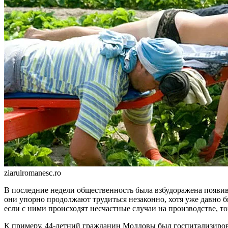
ziarulromanesc.ro
В последние недели обществен­ность была взбудоражена появи
они упор­но продолжают трудиться неза­конно, хотя уже давно 
если с ними проис­ходят несчастные случаи на произ­водстве, то
К примеру, 44-летний гражданин Молдо­вы был госпитализирова