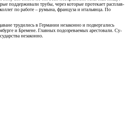
торые поддерживали трубы, через которые протекает расплав­
 коллег по работе – румына, француза и итальянца. По
даване трудились в Германии неза­конно и подвергались
мбурге и Бреме­не. Главных подозреваемых арестовали. Су­
сударства незаконно.