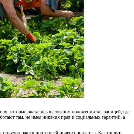
ах, которые оказались в сложном по­ложении за границей, где
ботают там, не имея никаких прав и социаль­ных гарантий, а
к получил ожоги почти всей поверхнос­ти тела. Как пишут