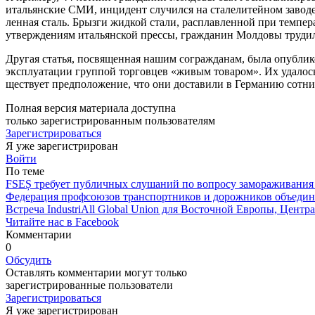
итальянские СМИ, ин­цидент случился на сталелитейном заводе 
ленная сталь. Брызги жидкой стали, рас­плавленной при темпер
утверждениям итальянской прессы, гражданин Молдовы трудилс
Другая статья, посвященная нашим со­гражданам, была опублик
эксплуатации груп­пой торговцев «живым товаром». Их уда­лось
ществует предположение, что они достави­ли в Германию сотни 
Полная версия материала доступна
только зарегистрированным пользователям
Зарегистрироваться
Я уже зарегистрирован
Войти
По теме
FSEȘ требует публичных слушаний по вопросу замораживания 
Федерация профсоюзов транспортников и дорожников объедини
Встреча IndustriAll Global Union для Восточной Европы, Центр
Читайте нас в Facebook
Комментарии
0
Обсудить
Оставлять комментарии могут только
зарегистрированные пользователи
Зарегистрироваться
Я уже зарегистрирован