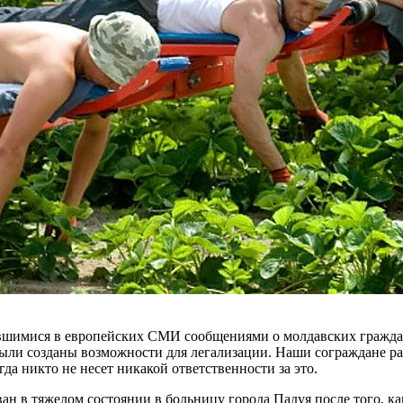
в­шимися в европейских СМИ сооб­щениями о молдавских граждан
были созда­ны возможности для легализации. Наши сограждане ра
гда никто не несет ника­кой ответственности за это.
н в тяжелом состо­янии в больницу города Падуя после того, ка