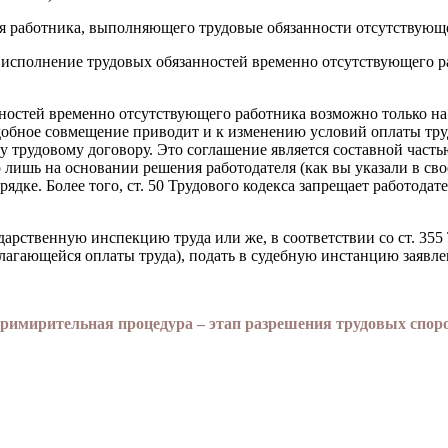
я работника, выполняющего трудовые обязанности отсутствую­ще
за исполнение трудовых обязанностей временно отсутствующего 
­ностей временно отсутствующего работника возможно только н
одобное сов­мещение приводит и к изменению условий оплаты тру
 трудовому договору. Это соглашение является составной частью
лишь на основании решения ра­ботодателя (как вы указали в сво
ядке. Более того, ст. 50 Трудового кодекса запре­щает работода
арственную инспекцию труда или же, в соответствии со ст. 355 Т
олагающейся оплаты труда), подать в судебную инстанцию заявле
римирительная процедура – этап разрешения трудовых спор