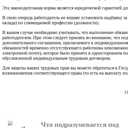
Эта законодательная норма является юридической гарантией дл
В свою очередь работодатель не вправе установить надбавку 
окла­да) по совмещаемой профессии (должности).
В вашем случае необходимо учитывать, что выполнение обязан
работода­телем. При этом следует принять во внимание, что п
дополнительного согла­шения, прилагаемого к индивидуальному
обязанностей временно отсутс­твующего работника невозможно 
электронной почте), которое было принято в од­ностороннем пор
обусловленной индивидуальным трудовым договором.
Для защиты ваших трудовых прав вы можете обратиться в Го­суд
возникнове­ния соответствующего права (то есть на выплату п
П
Что подразумевается под