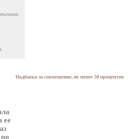
чальник
0.
Надбавка за совмещение, не менее 50 процентов
ала
 ее
аз
 по