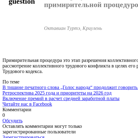
примирительной процеду­р
Октавиан Туртэ, Криулень
Примирительная процедура это этап разрешения коллектив­ног
рассмотрение коллективного трудового конфликта в целях его
Трудово­го кодекса.
По теме
В тишине печатного слова „Голос народа“ продолжит говорить
Ретроспектива 2025 года и приоритеты на 2026 год
Включение премий в расчет средней заработной платы
Читайте нас в Facebook
Комментарии
0
Обсудить
Оставлять комментарии могут только
зарегистрированные пользователи
Зарегистрироваться