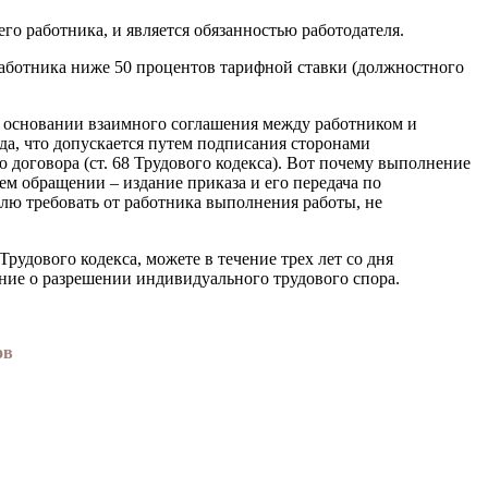
го работника, и является обязанностью работодателя.
ра­ботника ниже 50 процентов тарифной ставки (должностного
а основании взаимного соглашения между работником и
да, что до­пускается путем подписания сторонами
 договора (ст. 68 Трудового кодекса). Вот почему выполнение
ем обращении – издание приказа и его передача по
телю требовать от работника выполнения работы, не
рудового кодекса, можете в течение трех лет со дня
ние о разре­шении индивидуального трудового спора.
ов