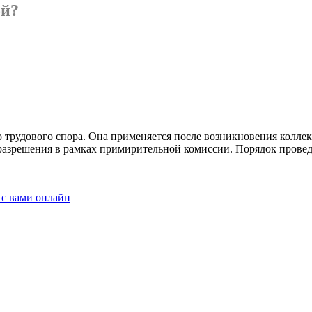
ой?
о трудового спора. Она применяется после возникновения кол­л
 разрешения в рамках примирительной комиссии. Порядок прове­
 с вами онлайн