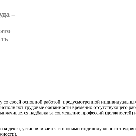
уда –
это
ить
ря­ду со своей основной работой, предусмотренной индивидуаль
 исполня­ют трудовые обязанности временно отсутствующего раб
выплачивается надбавка за совмещение профессий (должностей) 
о­го кодекса, устанавливается сторонами индивидуального трудов
жности).