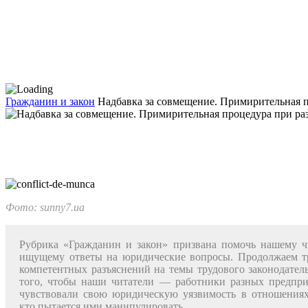
Гражданин и закон
Надбавка за совмещение. Примирительная 
Фото: sunny7.ua
Рубрика «Гражданин и закон» при­звана помочь нашему ч
ищущему ответы на юридические во­просы. Продолжаем 
ком­петентных разъяснений на темы тру­дового законодатель
того, чтобы наши читатели — работники разных предпри
чувствовали свою юридическую уязвимость в отношениях
кто пытается ими манипу­лировать.