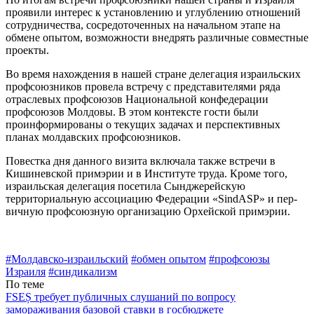
проявили интерес к установ­лению и углублению отношений
сотрудничества, сосредоточен­ных на начальном этапе на
обме­не опытом, возможности внед­рять различные совместные
про­екты.
Во время нахождения в на­шей стране делегация израиль­ских
профсоюзников провела встречу с представителями ряда
отраслевых профсоюзов Нацио­нальной конфедерации
профсо­юзов Молдовы. В этом контекс­те гости были
проинформирова­ны о текущих задачах и перспек­тивных
планах молдавских профсоюзников.
Повестка дня данного визита включала также встречи в
Киши­невской примэрии и в Институ­те труда. Кроме того,
израильская делегация посетила Сынджерей­скую
территориальную ассоциа­цию Федерации «SindASP» и пер­
вичную профсоюзную организа­цию Орхейской примэрии.
#Молдавско-израильский
#обмен опытом
#профсоюзы
Израиля
#синдикализм
По теме
FSEȘ требует публичных слушаний по вопросу
замораживания базовой ставки в госбюджете