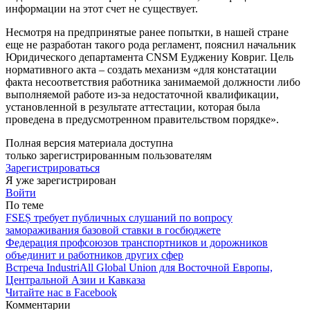
информации на этот счет не существует.
Несмотря на предпринятые ранее по­пытки, в нашей стране
еще не разработан такого рода регламент, пояснил начальник
Юридического департамента CNSM Еудже­ниу Ковриг. Цель
нормативного акта – со­здать механизм «для констатации
факта не­соответствия работника занимаемой долж­ности либо
выполняемой работе из-за не­достаточной квалификации,
установлен­ной в результате аттестации, которая была
проведена в предусмотренном правитель­ством порядке».
Полная версия материала доступна
только зарегистрированным пользователям
Зарегистрироваться
Я уже зарегистрирован
Войти
По теме
FSEȘ требует публичных слушаний по вопросу
замораживания базовой ставки в госбюджете
Федерация профсоюзов транспортников и дорожников
объединит и работников других сфер
Встреча IndustriAll Global Union для Восточной Европы,
Центральной Азии и Кавказа
Читайте нас в Facebook
Комментарии