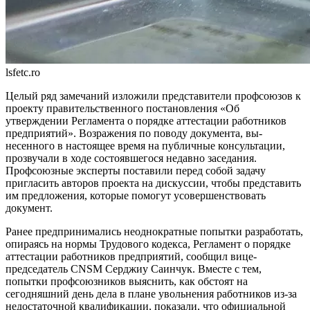
lsfetc.ro
Целый ряд замечаний изложили пред­ставители профсоюзов к
проекту пра­вительственного постановления «Об
утверждении Регламента о порядке ат­тестации работников
предприятий». Возражения по поводу документа, вы­
несенного в настоящее время на пуб­личные консультации,
прозвучали в ходе состоявшегося недавно заседания.
Профсоюзные эксперты поставили пе­ред собой задачу
пригласить авторов проекта на дискуссии, чтобы предста­вить
им предложения, которые помо­гут усовершенствовать
документ.
Ранее предпринимались неоднократные попытки разработать,
опираясь на нормы Трудового кодекса, Регламент о порядке
ат­тестации работников предприятий, сооб­щил вице-
председатель CNSM Серджиу Са­инчук. Вместе с тем,
попытки профсоюзни­ков выяснить, как обстоят на
сегодняшний день дела в плане увольнения работников из-за
недостаточной квалификации, пока­зали, что официальной