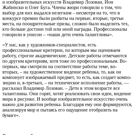
и изобразительных искусств Владимир Лозован, Ион
Жабински и Олег Буга. Члены жюри говорили о том, что
выбор для них выдался нелегким – несмотря на то, что в
конкурсе премии были разбиты на первые, вторые, третьи
места, на поощрительные призы, сложно было выделить тех,
кто больше достоин той или иной награды. Профессионалы
говорили в унисон – «наши дети очень та­лантливы».
«У нас, как у художников-специалистов, есть
профессиональные критерии, по которым мы оцениваем
работу, строгие академичес­кие. Детские работы отмечаются
по другим критериям, хотя тоже по профессиональным. Во-
первых, мы смотрели на соответствие ра­боты теме, во-
вторых, – на художественное видение ребенка, то, как он
компонует изображаемый предмет, то есть, как создает компо­
зицию и, в-третьих, – на техническое исполнение работы, —
рассказал Владимир Лозован. – Дети в этом возрасте все
талантливы. Они го­рят, хотят реализовать свои идеи, видение
мира в рисунке. И вообще изобразительное искусство очень
важно для развития ребенка. Бла­годаря ему они формируются,
анализируя мир и пытаясь его ощуще­ние отобразить на
бумаге».