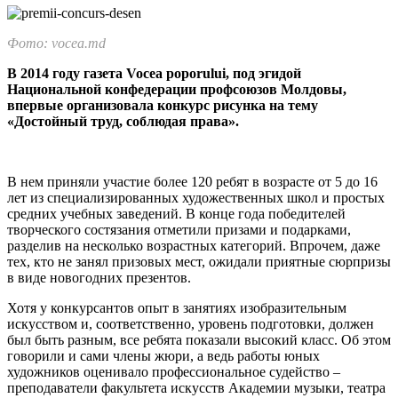
Фото: vocea.md
В 2014 году газета Vocea poporului, под эгидой
Национальной конфе­дерации профсоюзов Молдовы,
впервые организовала конкурс рисун­ка на тему
«Достойный труд, соблюдая права».
В нем приняли учас­тие более 120 ребят в возрасте от 5 до 16
лет из специализирован­ных художественных школ и простых
средних учебных заведений. В конце года победителей
творческого состязания отметили призами и подарками,
разделив на несколько возрастных категорий. Впрочем, даже
тех, кто не занял призовых мест, ожидали приятные сюрпризы
в виде новогодних презентов.
Хотя у конкурсантов опыт в занятиях изобразительным
искусст­вом и, соответственно, уровень подготовки, должен
был быть раз­ным, все ребята показали высокий класс. Об этом
говорили и сами члены жюри, а ведь работы юных
художников оценивало профессио­нальное судейство –
преподаватели факультета искусств Академии музыки, театра