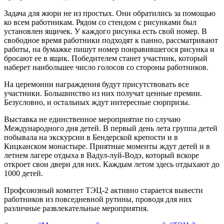
Задача для жюри не из простых. Они обратились за помощью
ко всем работни­кам. Рядом со стендом с ри­сунками был
установлен ящичек. У каждого рисунка есть свой номер. В
свободное время работники подходят к панно, рассматривают
ра­боты, на бумажке пишут но­мер понравившегося рисун­ка и
бросают ее в ящик. По­бедителем станет участник, который
наберет наиболь­шее число голосов со сторо­ны работников.
На церемонии награж­дения будут присутствовать все
участники. Большинство из них получат ценные пре­мии.
Безусловно, и осталь­ных ждут интересные сюрпризы.
Выставка не единствен­ное мероприятие по случаю
Международного дня детей. В первый день лета группа детей
побывала на экскур­сии в Бендерской крепос­ти и в
Кицканском монасты­ре. Приятные моменты ждут детей и в
летнем лагере от­дыха в Вадул-луй-Водэ, ко­торый вскоре
откроет свои двери для них. Каждым ле­том здесь отдыхают до
1000 детей.
Профсоюзный комитет ТЭЦ-2 активно старается вы­вести
работников из повсед­невной рутины, проводя для них
различные развлека­тельные мероприятия.