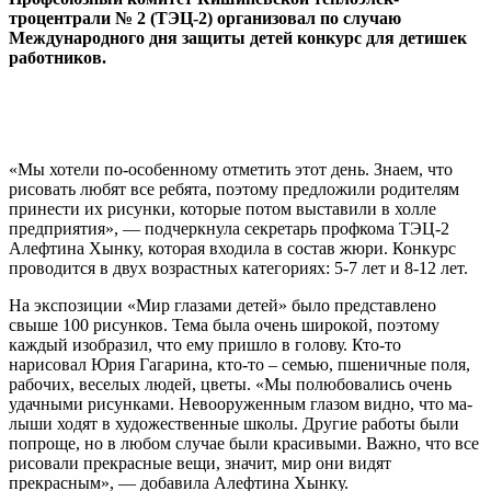
троцентрали № 2 (ТЭЦ-2) организовал по случаю
Международного дня за­щиты детей конкурс для детишек
работников.
«Мы хотели по-особенно­му отметить этот день. Зна­ем, что
рисовать любят все ребята, поэтому предложили родителям
принести их ри­сунки, которые потом выста­вили в холле
предприятия», — подчеркнула секретарь профкома ТЭЦ-2
Алефтина Хынку, которая входила в со­став жюри. Конкурс
прово­дится в двух возрастных ка­тегориях: 5-7 лет и 8-12 лет.
На экспозиции «Мир гла­зами детей» было представ­лено
свыше 100 рисунков. Тема была очень широкой, поэтому
каждый изобразил, что ему пришло в голову. Кто-то
нарисовал Юрия Га­гарина, кто-то – семью, пше­ничные поля,
рабочих, весе­лых людей, цветы. «Мы по­любовались очень
удачны­ми рисунками. Невооружен­ным глазом видно, что ма­
лыши ходят в художествен­ные школы. Другие рабо­ты были
попроще, но в лю­бом случае были красивы­ми. Важно, что все
рисовали прекрасные вещи, значит, мир они видят
прекрасным», — добавила Алефтина Хынку.