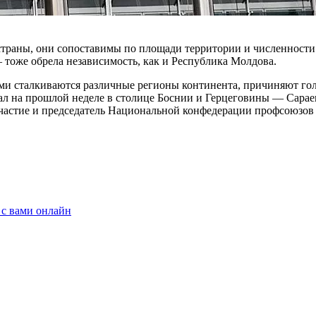
страны, они сопоста­вимы по площади территории и численности 
тоже об­рела независимость, как и Рес­публика Молдова.
ми сталкиваются различные ре­гионы континента, причиняют го­л
вал на прошлой неделе в столице Боснии и Герцеговины — Сара
участие и предсе­датель Национальной конфедера­ции профсоюзов
 с вами онлайн