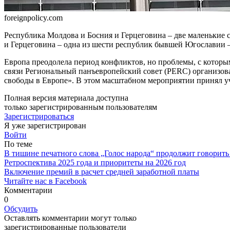
foreignpolicy.com
Республика Молдова и Бос­ния и Герцеговина – две ма­ленькие 
и Герцегови­на – одна из шести республик бывшей Югославии – 
Европа преодолела период конфликтов, но проблемы, с кото­ры
свя­зи Региональный панъевропейс­кий совет (PERC) организо
свободы в Ев­ропе». В этом масштабном мероп­риятии принял 
Полная версия материала доступна
только зарегистрированным пользователям
Зарегистрироваться
Я уже зарегистрирован
Войти
По теме
В тишине печатного слова „Голос народа“ продолжит говорить
Ретроспектива 2025 года и приоритеты на 2026 год
Включение премий в расчет средней заработной платы
Читайте нас в Facebook
Комментарии
0
Обсудить
Оставлять комментарии могут только
зарегистрированные пользователи