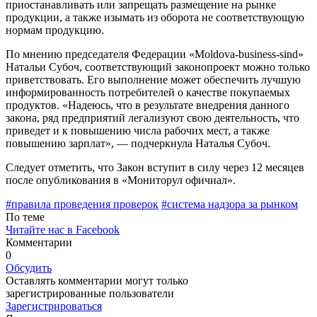
приостанавливать или запрещать размещение на рынке
продукции, а также изымать из оборота не соответствующую
нормам продукцию.
По мнению председателя Федерации «Moldova-business-sind»
Натальи Субоч, соответствующий законопроект можно только
приветствовать. Его выполнение может обеспечить лучшую
инфор­мированность потребителей о качестве покупае­мых
продуктов. «Надеюсь, что в результате внед­рения данного
закона, ряд предприятий легали­зуют свою деятельность, что
приведет и к повы­шению числа рабочих мест, а также
повышению зарплат», — подчеркнула Наталья Субоч.
Следует отметить, что Закон вступит в силу че­рез 12 месяцев
после опубликования в «Монито­рул офичиал».
#правила проведения проверок
#система надзора за рынком
По теме
Читайте нас в Facebook
Комментарии
0
Обсудить
Оставлять комментарии могут только
зарегистрированные пользователи
Зарегистрироваться