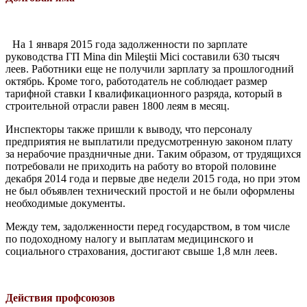
На 1 января 2015 года задолженности по зарплате
руководства ГП Mina din Mileştii Mici составили 630 тысяч
леев. Работники еще не получили зарплату за прошлогод­ний
октябрь. Кроме того, работодатель не соблюдает размер
тарифной ставки I ква­лификационного разряда, который в
строи­тельной отрасли равен 1800 леям в месяц.
Инспекторы также пришли к выводу, что персоналу
предприятия не выплатили пред­усмотренную законом плату
за нерабочие праздничные дни. Таким образом, от тру­дящихся
потребовали не приходить на ра­боту во второй половине
декабря 2014 года и первые две недели 2015 года, но при этом
не был объявлен технический простой и не были оформлены
необходимые документы.
Между тем, задолженности перед госу­дарством, в том числе
по подоходному нало­гу и выплатам медицинского и
социального страхования, достигают свыше 1,8 млн леев.
Действия профсоюзов