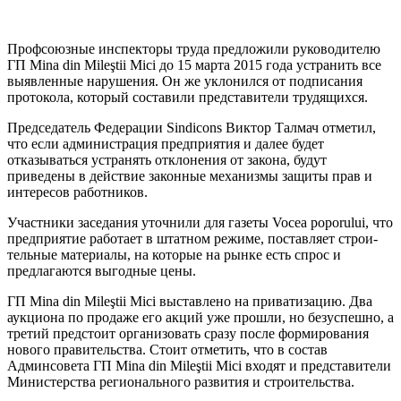
Профсоюзные инспекторы труда пред­ложили руководителю
ГП Mina din Mileştii Mici до 15 марта 2015 года устранить все
вы­явленные нарушения. Он же уклонился от подписания
протокола, который составили представители трудящихся.
Председатель Федерации Sindicons Вик­тор Талмач отметил,
что если администра­ция предприятия и далее будет
отказывать­ся устранять отклонения от закона, будут
приведены в действие законные механизмы защиты прав и
интересов работников.
Участники заседания уточнили для газе­ты Vocea poporului, что
предприятие рабо­тает в штатном режиме, поставляет строи­
тельные материалы, на которые на рынке есть спрос и
предлагаются выгодные цены.
ГП Mina din Mileştii Mici выставлено на приватизацию. Два
аукциона по продаже его акций уже прошли, но безуспешно, а
третий предстоит организовать сразу после формирования
нового правительства. Сто­ит отметить, что в состав
Админсовета ГП Mina din Mileştii Mici входят и представите­ли
Министерства регионального развития и строительства.