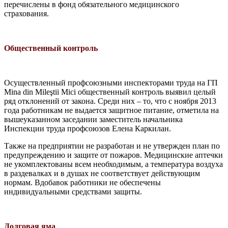
перечислены в фонд обязательного медицинского
страхования.
Общественный контроль
Осуществленный профсоюзными инспекторами труда на ГП
Mina din Mileştii Mici общественный контроль выявил целый
ряд отклонений от закона. Среди них – то, что с ноября 2013
года работникам не выда­ется защитное питание, отметила на
выше­указанном заседании заместитель началь­ника
Инспекции труда профсоюзов Елена Каркилан.
Также на предприятии не разработан и не утвержден план по
предупреждению и защите от пожаров. Медицинские аптечки
не укомплектованы всем необходимым, а температура воздуха
в разде­валках и в душах не соответствует действу­ющим
нормам. Вдобавок работники не обеспечены
индивидуальными средствами защиты.
Долговая яма