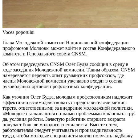
Vocea poporului
Глава Молодежной комиссии Нацио­нальной конфедерации
профсоюзов Молдовы может войти в состав Кон­федерального
комитета и Генерально­го совета CNSM.
Об этом председатель CNSM Олег Буд­за сообщил в среду в
ходе заседания Мо­лодежной комиссии. Таким образом, CNSM
намеревается перенять опыт румынских профсоюзов, где
члены Молодежной ко­миссии уже давно входят в состав
руководя­щих органов профсоюзных конфедераций.
Как уточнил Олег Будза, молодым профсоюзникам надлежит
эффективно взаи­модействовать с представителями минис­
терств, ответственными за внедрение мо­лодежной политики.
«Молодые сталкива­ются с такими проблемами как оплата тру­
да, условия работы. Зачастую работник старшего возраста
получает больше моло­дого специалиста. Вместе с тем,
работода­телям следует учитывать и производитель­ность
труда, чтобы молодые специалисты могли получать надбавку