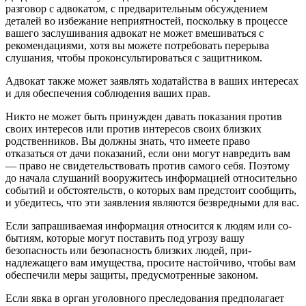
разговор с адвокатом, с предва­рительным обсуждением
деталей во избежание неприятностей, по­скольку в процессе
вашего заслу­шивания адвокат не может вме­шиваться с
рекомендациями, хотя вы можете потребовать перерыва
слушания, чтобы проконсульти­роваться с защитником.
Адвокат также может заявлять ходатайства в ваших интересах
и для обеспечения соблюдения ва­ших прав.
Никто не может быть принуж­ден давать показания против
сво­их интересов или против интере­сов своих близких
родственни­ков. Вы должны знать, что име­ете право
отказаться от дачи по­казаний, если они могут навре­дить вам
— право не свидетельство­вать против самого себя. Поэтому
до начала слушаний вооружитесь информацией относительно
со­бытий и обстоятельств, о которых вам предстоит сообщить,
и убеди­тесь, что эти заявления являются безвредными для вас.
Если запрашиваемая инфор­мация относится к людям или со­
бытиям, которые могут поставить под угрозу вашу
безопасность или безопасность близких людей, при­
надлежащего вам имущества, про­сите настойчиво, чтобы вам
обеспечили меры защиты, предусмо­тренные законом.
Если явка в орган уголовно­го преследования предполагает