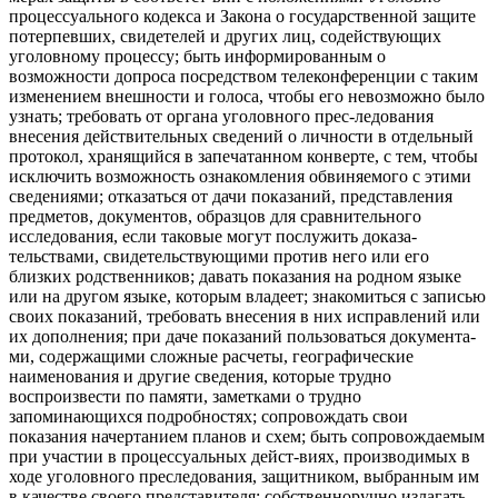
процессуального кодекса и Закона о государственной защите
потер­певших, свидетелей и других лиц, содействующих
уголовному про­цессу; быть информированным о
возможности допроса посредством телеконференции с таким
измене­нием внешности и голоса, чтобы его невозможно было
узнать; тре­бовать от органа уголовного прес-ледования
внесения действитель­ных сведений о личности в отдель­ный
протокол, хранящийся в запе­чатанном конверте, с тем, чтобы
исключить возможность ознаком­ления обвиняемого с этими
сведе­ниями; отказаться от дачи пока­заний, представления
предметов, документов, образцов для сравни­тельного
исследования, если та­ковые могут послужить доказа­
тельствами, свидетельствующими против него или его
близких род­ственников; давать показания на родном языке
или на другом язы­ке, которым владеет; знакомиться с записью
своих показаний, требо­вать внесения в них исправлений или
их дополнения; при даче по­казаний пользоваться документа­
ми, содержащими сложные расче­ты, географические
наименования и другие сведения, которые трудно
воспроизвести по памяти, замет­ками о трудно
запоминающихся подробностях; сопровождать свои
показания начертанием планов и схем; быть сопровождаемым
при участии в процессуальных дейст-виях, производимых в
ходе уго­ловного преследования, защит­ником, выбранным им
в качестве своего представителя; собственно­ручно излагать