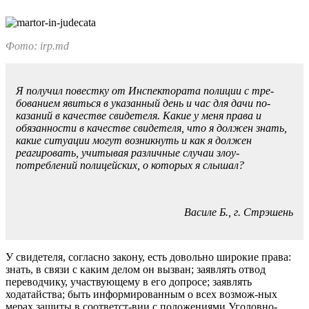
Фото: irp.md
Я получил повестку от Инспектората полиции с тре­
бованием явиться в указанный день и час для дачи по­
казаний в качестве свидетеля. Какие у меня права и
обязанности в качестве свидетеля, что я должен знать,
какие ситуации могут возникнуть и как я дол­жен
реагировать, учитывая различные случаи злоу­
потреблений полицейских, о которых я слышал?
Василе Б., г. Стрэшень
У свидетеля, согласно закону, есть довольно широкие права:
знать, в связи с каким делом он вызван; заявлять отвод
перевод­чику, участвующему в его допро­се; заявлять
ходатайства; быть ин­формированным о всех возмож-ных
мерах защиты в соответст-вии с положениями Уголовно-