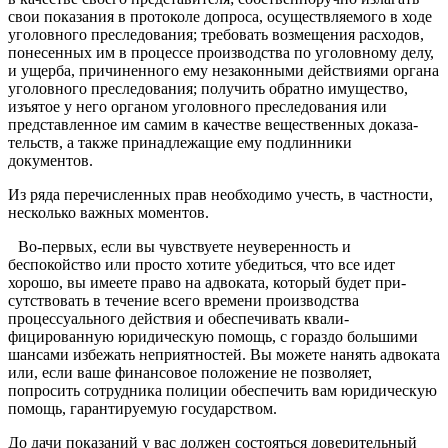
свои показания в протоколе допроса, осуществляе­мого в ходе
уголовного преследо­вания; требовать возмещения рас­ходов,
понесенных им в процессе производства по уголовному делу,
и ущерба, причиненного ему неза­конными действиями органа
уго­ловного преследования; получить обратно имущество,
изъятое у него органом уголовного преследова­ния или
представленное им самим в качестве вещественных доказа­
тельств, а также принадлежащие ему подлинники
документов.
Из ряда перечисленных прав необходимо учесть, в частности,
несколько важных моментов.
Во-первых, если вы чувствуе­те неуверенность и
беспокойство или просто хотите убедиться, что все идет
хорошо, вы имеете право на адвоката, который будет при­
сутствовать в течение всего време­ни производства
процессуально­го действия и обеспечивать квали­
фицированную юридическую по­мощь, с гораздо большими
шан­сами избежать неприятностей. Вы можете нанять адвоката
или, если ваше финансовое положение не позволяет,
попросить сотрудника полиции обеспечить вам юриди­ческую
помощь, гарантируемую государством.
До дачи показаний у вас дол­жен состояться доверительный