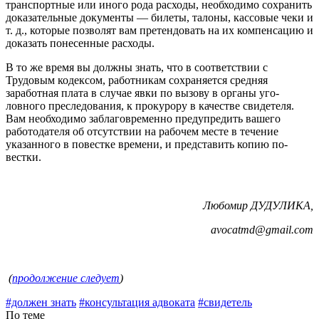
транспортные или иного рода рас­ходы, необходимо сохранить
до­казательные документы — билеты, талоны, кассовые чеки и
т. д., ко­торые позволят вам претендовать на их компенсацию и
доказать по­несенные расходы.
В то же время вы должны знать, что в соответствии с
Трудовым ко­дексом, работникам сохраняется средняя
заработная плата в слу­чае явки по вызову в органы уго­
ловного преследования, к проку­рору в качестве свидетеля.
Вам не­обходимо заблаговременно пред­упредить вашего
работодателя об отсутствии на рабочем месте в те­чение
указанного в повестке вре­мени, и представить копию по­
вестки.
Любомир ДУДУЛИКА,
avocatmd@gmail.com
(
продолжение следует
)
#должен знать
#консультация адвоката
#свидетель
По теме