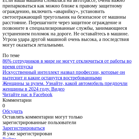
Если ваша машина сломалась на автотрассе, очень важно
припарковаться как можно ближе к правому защитному
ограждению, включить «аварийку», установить
светоотражающий треугольник на безопасное от машины
расстояние. Перешагните через защитное ограждение и
позвоните в специализированные службы, занимающиеся
устранением поломок на дороге. Не оставайтесь в машине.
Угроза удара другой машиной очень высока, а последствия
могут оказаться летальными.
По теме
86% сотрудников в мире не могут отключиться от работы во
время отпуска
Искусственный интеллект назвал профессии, которые он
вытеснит и какие останутся востребованными
Женщины за рулем. Узнайте, какой автомобиль предпочли
женщины в 2024 году. Видео
Читайте нас в Facebook
Комментарии
0
Обсудить
Оставлять комментарии могут только
зарегистрированные пользователи
Зарегистрироваться
Я уже зарегистрирован