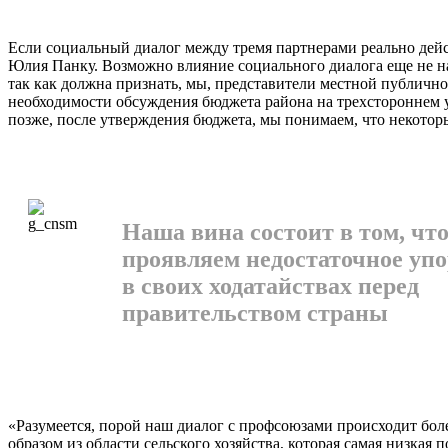
Если социальный диалог между тремя партнерами реаль­но действ
Юлия Панку. Возмож­но влияние социального диалога еще не на
так как должна признать, мы, представители местной пуб­лич
необходимости обсуж­дения бюджета района на трех­стороннем 
позже, после утвержде­ния бюджета, мы понимаем, что некото
Наша вина состоит в том, чт
проявляем недостаточное упо
в своих ходатайствах перед
правительством страны
«Разумеется, порой наш диа­лог с профсоюзами происходит боле
образом из области сельского хозяйства, которая са­мая низкая 