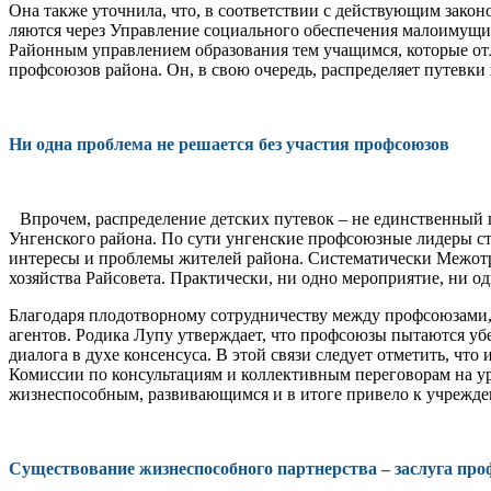
Она также уточнила, что, в со­ответствии с действующим зако­
ляются через Управление соци­ального обеспечения малоиму­щим
Районным управлением образования тем учащимся, ко­торые от
профсоюзов райо­на. Он, в свою очередь, распре­деляет путевк
Ни одна проблема не решается без участия профсоюзов
Впрочем, распределение детских путевок – не единственный
Унгенского района. По сути унгенские профсоюзные лиде­ры ст
интересы и проблемы жителей района. Систематичес­ки Межотра
хозяйства Райсовета. Практически, ни одно меропри­ятие, ни о
Благодаря плодотворному сотрудничеству между профсо­юзами, 
агентов. Родика Лупу ут­верждает, что профсоюзы пыта­ются у
диалога в духе кон­сенсуса. В этой связи следует от­метить, ч
Комиссии по консультациям и коллективным переговорам на уро
жизнеспособным, развивающимся и в итоге приве­ло к учрежде
Существование жизнеспособного партнерства – заслуга про