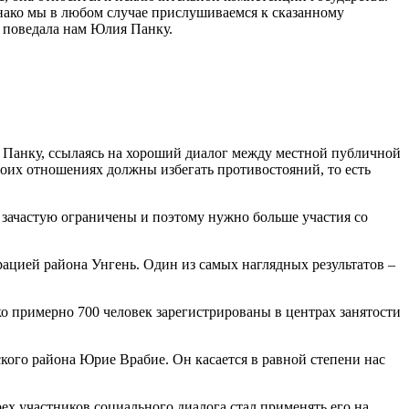
днако мы в любом случае прислушиваем­ся к сказанному
 поведала нам Юлия Панку.
я Панку, ссылаясь на хороший диалог между мест­ной публичной
оих отно­шениях должны избегать про­тивостояний, то есть
и зачастую ограничены и поэтому нужно больше участия со
ацией района Унгень. Один из самых наглядных ре­зультатов –
ко примерно 700 чело­век зарегистрированы в центрах занятости
кого района Юрие Вра­бие. Он касается в равной степе­ни нас
х участников социаль­ного диалога стал применять его на