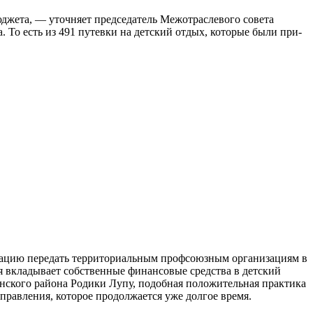
юджета, — уточняет предсе­датель Межотраслевого совета
То есть из 491 путевки на детский отдых, которые были при­
рацию передать территори­альным профсоюзным органи­зациям в
ия вкладывает собственные финансовые средс­тва в детский
енского района Родики Лупу, подобная положи­тельная практика
равле­ния, которое продолжается уже долгое время.