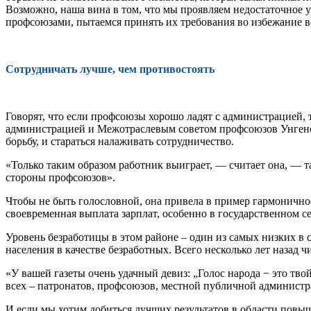
Возможно, наша вина в том, что мы прояв­ляем недостаточное 
профсоюзами, пытаемся принять их требова­ния во избежание 
Сотрудничать лучше, чем противостоять
Говорят, что если профсою­зы хорошо ладят с администра­цией
администраци­ей и Межотраслевым советом профсоюзов Унгенског
борьбу, и стараться налаживать сотруд­ничество.
«Только таким образом ра­ботник выиграет, — считает она, —
стороны профсоюзов».
Чтобы не быть голословной, она привела в пример гармо­ничн
своевременная вы­плата зарплат, особенно в госу­дарственном с
Уровень безработицы в этом районе – один из самых низ­ких в 
населения в качест­ве безработных. Всего несколь­ко лет назад 
«У вашей газеты очень удач­ный девиз: „Голос народа − это тво
всех – патронатов, профсоюзов, местной публичной ад­минист
И если мы хотим добиться лучших результатов в области повыш