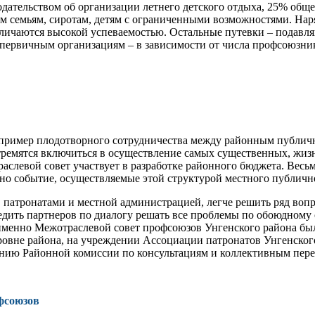
нодательством об организации летнего детского отдыха, 25% обще
 семьям, сиротам, детям с ограниченными возможностя­ми. Наряд
личаются высокой ус­певаемостью. Остальные путев­ки – подав
и первичным ор­ганизациям – в зависимости от числа профсоюзни
 пример плодотворного сотруд­ничества между районным пуб­ли
ремятся включиться в осу­ществление самых существен­ных, жиз
слевой совет учас­твует в разработке районного бюджета. Весь
дно событие, осущест­вляемые этой структурой мест­ного публичн
патронатами и местной администрацией, легче решить ряд вопро
бедить партнеров по диа­логу решать все проблемы по обоюдному
то именно Межотрас­левой совет профсоюзов Унген­ского района б
вне района, на учреждении Ассоциации пат­ронатов Унгенского р
нию Районной ко­миссии по консультациям и кол­лективным пере
фсоюзов