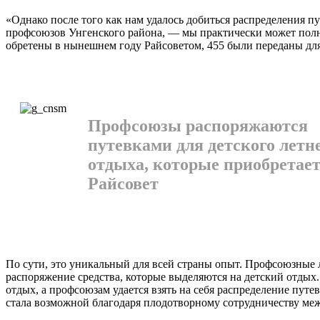
«Однако после того как нам удалось добиться распределения пу
профсоюзов Унгенского района, — мы практически может полнос
обретены в нынешнем году Рай­советом, 455 были переданы дл
Профсоюзы распоряжаются
путевками для детского летн
отдыха, которые приобретае
Райсовет
По сути, это уникальный для всей страны опыт. Профсоюз­ные
распоряжение средс­тва, которые выделяются на детский отдых.
отдых, а профсо­юзам удается взять на себя рас­пределение п
стала возмож­ной благодаря плодотворному сотрудничеству ме