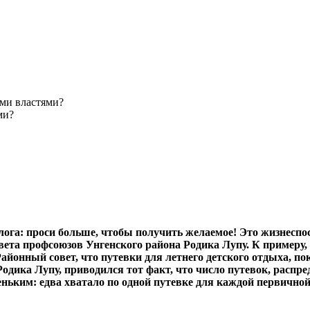
ми властями?
алога: проси больше, чтобы получить желаемое! Это жизнесп
вета профсоюзов Унгенского района Родика Лупу. К примеру,
айонный совет, что путевки для летнего детского отдыха, п
Родика Лупу, приводился тот факт, что число путевок, расп
ьким: едва хватало по одной путевке для каж­дой первичной