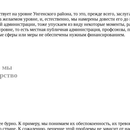
ует на уровне Унгенс­кого района, то это, прежде все­го, заслуг
 желаемом уровне, и, ес­тественно, мы намерены довести его до
ной администрации, тоже упускаем из виду некоторые моменты, 
уровне, то есть мест­ная публичная администрация, профсоюзы, 
рые сферы или меры не обеспечены нужным финанси­рованием.
о мы
рство
е бурно. К примеру, мы по­нимаем их обеспокоенность, их трево
по стране. К сожа­лению, решение этой пробле­мы не зависит от н