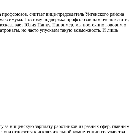
а профсоюзов, счита­ет вице-председатель Унгенско­го района
 максимума. Поэтому под­держка профсоюзов нам очень кстати,
рассказывает Юлия Панку. Например, мы постоянно говорим о
патронаты, но час­то упускаем такую возможность. И лишь
гу за нищенскую зарпла­ту работников из разных сфер, главным
ас, она отно­сится к исключительной компе­тенции государства.