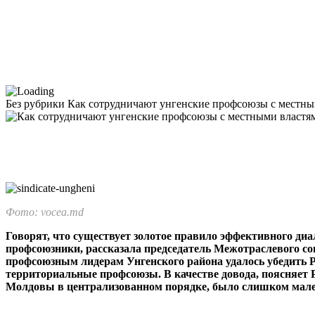
Без рубрики
Как сотрудничают унгенские профсоюзы с местны
Фото: vocea.md
Говорят, что существует золотое правило эффективного ди
профсоюзники, рассказала председатель Межотраслевого со
профсоюзным лидерам Унгенского района удалось убедить Р
территориальные профсоюзы. В качест­ве довода, поясняет 
Молдовы в централизован­ном порядке, было слишком мален