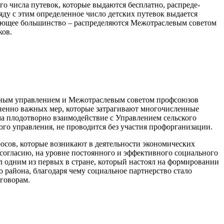
го числа путевок, которые выдаются бесплатно, распреде­
у с этим определен­ное число детских путевок вы­дается
ляющее большинство – распределяются Межотрасле­вым советом
ков.
чным управлением и Межот­раслевым советом профсою­зов
ненно важных мер, ко­торые затрагивают многочис­ленные
ма плодотворно взаимодействие с Управлением сельского
ого управления, не проводится без участия профор­ганизации.
сов, которые возни­кают в деятельности экономи­ческих
 согласию, на уров­не постоянного и эффективного социального
ыл одним из пер­вых в стране, который настоял на формировании
айона, бла­годаря чему социальное парт­нерство стало
говорам.