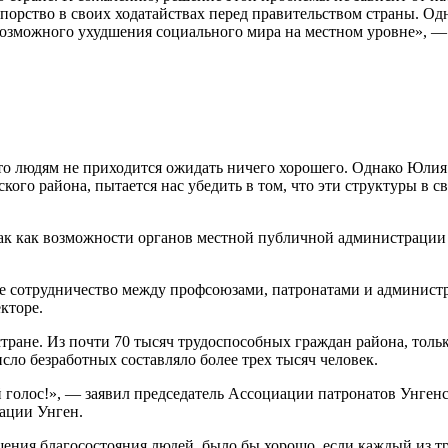
упорство в своих ходатайствах перед пра­вительством страны. О
возможного ухудшения социального мира на местном уровне», —
, то людям не приходится ожидать ничего хорошего. Од­нако Юли
о райо­на, пытается нас убедить в том, что эти структуры в св
 так как возможности органов местной публичной админист­раци
ое сотрудничество между профсоюзами, патронатами и администр
екторе.
стране. Из почти 70 тысяч трудоспособных граждан райо­на, толь
число безработных составляло более трех тысяч че­ловек.
й голос!», — заявил предсе­датель Ассоциации патронатов Унгенс
рации Унген.
ения благосостояния людей, было бы хорошо, если каждый из тре