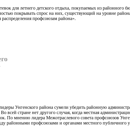
тевок для летнего детского от­дыха, покупаемых из районно­го б
тью покрывать спрос на них, существующий на уровне райо­на. 
я распределения профсоюзам района».
его
т
 лидеры Унгенского района сумели убедить районную адми­нист
 Во всей стране нет другого случая, когда мест­ная администрац
утевок. По мнению лидера Межотраслевого совета профсоюзов Унг
жду район­ными профсоюзами и органами местного публичного уп