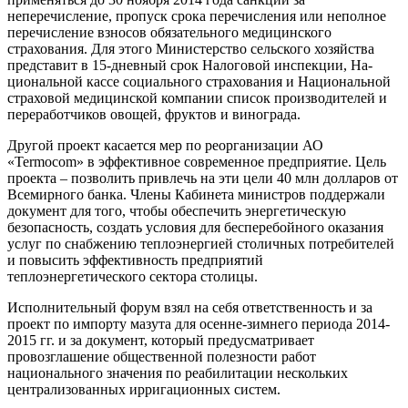
неперечисление, пропуск срока пере­числения или неполное
перечисление взносов обязательного медицинского
страхования. Для этого Министерство сельского хозяйства
предста­вит в 15-дневный срок Налоговой инспекции, На­
циональной кассе социального страхования и На­циональной
страховой медицинской компании список производителей и
переработчиков ово­щей, фруктов и винограда.
Другой проект касается мер по реорганиза­ции АО
«Termocom» в эффективное современное предприятие. Цель
проекта – позволить привлечь на эти цели 40 млн долларов от
Всемирного бан­ка. Члены Кабинета министров поддержали
доку­мент для того, чтобы обеспечить энергетическую
безопасность, создать условия для бесперебойного оказания
услуг по снабжению теплоэнергией сто­личных потребителей
и повысить эффективность предприятий
теплоэнергетического сектора сто­лицы.
Исполнительный форум взял на себя ответс­твенность и за
проект по импорту мазута для осен­не-зимнего периода 2014-
2015 гг. и за документ, который предусматривает
провозглашение общественной полезности работ
национального зна­чения по реабилитации нескольких
централизо­ванных ирригационных систем.