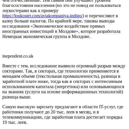
чем отечественные. Тем самым они улучшают уровень
благосостояния населения (но это не повод не пользоваться
лоукостерами как к примеру
https://loukoster.com/aviakompaniya-indigo/
) и перечисляют в
казну боль­ше налогов. По крайней мере, таковы выводы
исследования «Экономическое воздействие прямых
иностранных инвестиций в Молдове», которое разработа­ла
Немецкая экономическая группа в Молдове.
inependent.co.uk
Вместе с тем, исследование вы­явило огромный разрыв между
секторами. Так, в секторах, где тех­нологии применяются в
меньшем объеме (текстильная промышлен­ность), разница в
заработной пла­те ниже, тогда как в секторах с ин­тенсивным
использованием капи­тала (энергетика) или основываю­щихся
на знаниях (услуги на осно­ве информационных технологий)
разница выше.
Самую высокую зарплату пред­лагают в области IT-услуг, где
ра­ботники получают до 20 тыс. леев в месяц, и в
телекоммуникаци­ях, где заработная плата достига­ет порядка
19 тыс. леев.