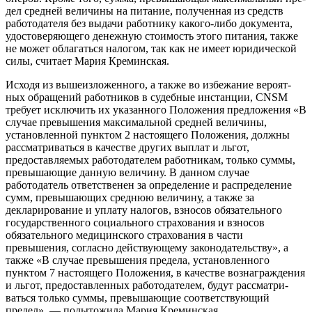
дел средней величины на пита­ние, полученная из средств
рабо­тодателя без выдачи работнику какого-либо документа,
удосто­веряющего денежную стоимость этого питания, также
не может облагаться налогом, так как не имеет юридической
силы, счита­ет Мария Креминская.
Исходя из вышеизложенно­го, а также во избежание вероят­
ных обращений работников в судебные инстанции, CNSM
требу­ет исключить их указанного По­ложения предложения «В
случае превышения максимальной средней величины,
установлен­ной пунктом 2 настоящего Поло­жения, должны
рассматриваться в качестве других выплат и льгот,
предоставляемых работодателем работникам, только суммы,
пре­вышающие данную величину. В данном случае
работодатель от­ветственен за определение и рас­пределение
сумм, превышающих среднюю величину, а также за
декларирование и уплату нало­гов, взносов обязательного
госу­дарственного социального стра­хования и взносов
обязатель­ного медицинского страхова­ния в части
превышения, соглас­но действующему законодатель­ству», а
также «В случае превы­шения предела, установленно­го
пунктом 7 настоящего Поло­жения, в качестве вознагражде­ния
и льгот, предоставленных ра­ботодателем, будут рассматри­
ваться только суммы, превышаю­щие соответствующий
предел», — подытожила Мария Креминская.