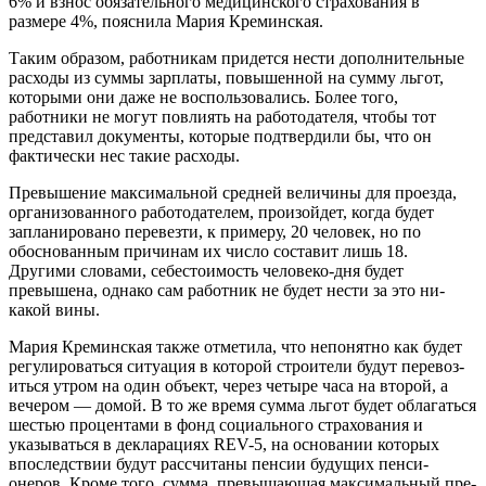
6% и взнос обязательного медицин­ского страхования в
размере 4%, пояснила Мария Креминская.
Таким образом, работникам придется нести дополнительные
расходы из суммы зарплаты, по­вышенной на сумму льгот,
кото­рыми они даже не воспользова­лись. Более того,
работники не могут повлиять на работодателя, чтобы тот
представил документы, которые подтвердили бы, что он
фактически нес такие расходы.
Превышение максимальной средней величины для проез­да,
организованного работодате­лем, произойдет, когда будет
запланировано перевезти, к приме­ру, 20 человек, но по
обоснован­ным причинам их число соста­вит лишь 18.
Другими словами, себестоимость человеко-дня бу­дет
превышена, однако сам ра­ботник не будет нести за это ни­
какой вины.
Мария Креминская также от­метила, что непонятно как будет
регулироваться ситуация в ко­торой строители будут перевоз­
иться утром на один объект, че­рез четыре часа на второй, а
вече­ром — домой. В то же время сум­ма льгот будет облагаться
шестью процентами в фонд социального страхования и
указываться в декларациях REV-5, на основании которых
впоследствии будут рас­считаны пенсии будущих пенси­
онеров. Кроме того, сумма, пре­вышающая максимальный пре­