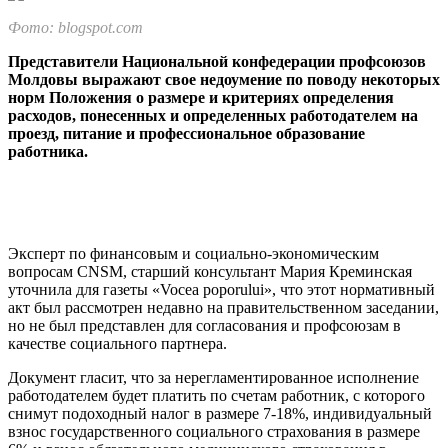
Фото: blogspot.com
Представители Националь­ной конфедерации профсо­юзов
Молдовы выражают свое недоумение по поводу некоторых
норм Положения о размере и критериях опре­деления
расходов, понесен­ных и определенных работо­дателем на
проезд, питание и профессиональное образо­вание
работника.
Эксперт по финансовым и социально-экономическим
вопросам CNSM, старший консуль­тант Мария Креминская
уточни­ла для газеты «Vocea poporului», что этот нормативный
акт был рассмотрен недавно на прави­тельственном заседании,
но не был представлен для согласова­ния и профсоюзам в
качестве со­циального партнера.
Документ гласит, что за не­регламентированное исполне­ние
работодателем будет пла­тить по счетам работник, с кото­рого
снимут подоходный налог в размере 7-18%, индивидуальный
взнос государственного социаль­ного страхования в размере