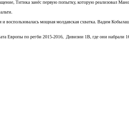
ращение, Титика занёс первую попытку, которую реализовал Мано
альти.
м и воспользовалась мощная молдавская схватка. Вадим Кобылаш
ата Европы по регби 2015-2016, Дивизии 1B, где они набрали 1