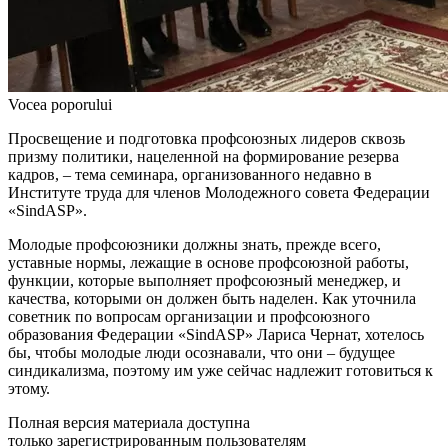
Vocea poporului
Просвещение и подготовка профсоюзных ли­деров сквозь
призму политики, нацеленной на формирование резерва
кадров, – тема семина­ра, организованного недавно в
Институте тру­да для членов Молодежного совета Федерации
«SindASP».
Молодые профсоюзники должны знать, прежде всего,
уставные нормы, лежащие в основе профсо­юзной работы,
функции, которые выполняет профсоюзный менеджер, и
качества, которыми он дол­жен быть наделен. Как уточнила
советник по вопро­сам организации и профсоюзного
образования Феде­рации «SindASP» Лариса Чернат, хотелось
бы, чтобы молодые люди осознавали, что они – будущее
синди­кализма, поэтому им уже сейчас надлежит готовиться к
этому.
Полная версия материала доступна
только зарегистрированным пользователям