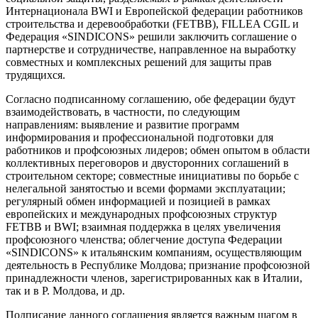
Интернационала BWI и Европейской федерации работников
строительства и деревообработки (FETBB), FILLEA CGIL и
Федерация «SINDICONS» решили заключить соглашение о
партнерстве и сотрудничестве, направленное на выработку
совместных и комплексных решений для защиты прав
трудящихся.
Согласно подписанному соглаше­нию, обе федерации будут
взаимо­действовать, в частности, по следу­ющим
направлениям: выявление и развитие программ
информирования и профессиональной подготовки для
работников и профсо­юзных лидеров; обмен опытом в области
коллективных перегово­ров и двусторонних соглашений в
строительном секторе; совместные инициативы по борьбе с
нелегаль­ной занятостью и всеми формами эксплуатации;
регулярный обмен информацией и позицией в рам­ках
европейских и международных профсоюзных структур
FETBB и BWI; взаимная поддержка в целях уве­личения
профсоюзного членства; облегчение доступа Федерации
«SINDICONS» к итальянским компа­ниям, осуществляющим
деятельность в Республике Молдова; призна­ние профсоюзной
принадлежности членов, зарегистрированных как в Италии,
так и в Р. Молдова, и др.
Подписание данного соглашения является важным шагом в