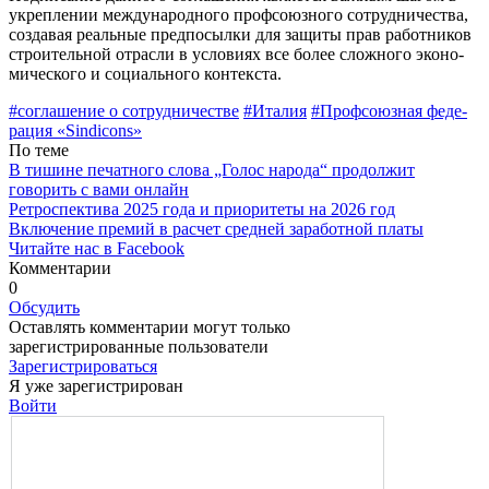
укрепле­нии международного профсоюзного сотрудничества,
создавая реаль­ные предпосылки для защиты прав работников
строительной отрасли в условиях все более сложного эконо­
мического и социального контекста.
#cоглашение о сотрудничестве
#Италия
#Профсоюзная феде­
рация «Sindicons»
По теме
В тишине печатного слова „Голос народа“ продолжит
говорить с вами онлайн
Ретроспектива 2025 года и приоритеты на 2026 год
Включение премий в расчет средней заработной платы
Читайте нас в Facebook
Комментарии
0
Обсудить
Оставлять комментарии могут только
зарегистрированные пользователи
Зарегистрироваться
Я уже зарегистрирован
Войти