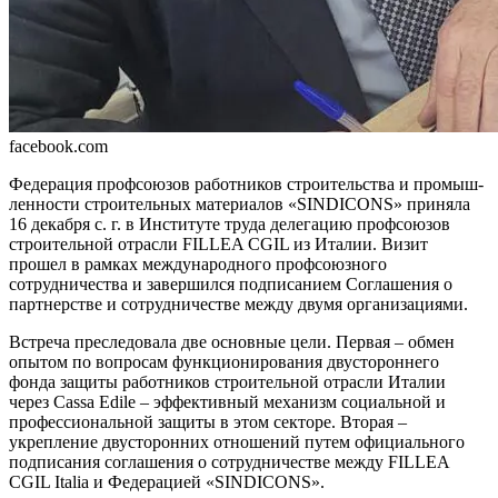
facebook.com
Федерация профсоюзов работ­ников строительства и промыш­
ленности строительных мате­риалов «SINDICONS» приняла
16 декабря с. г. в Институте труда делегацию профсоюзов
строительной отрасли FILLEA CGIL из Италии. Визит
прошел в рам­ках международного профсо­юзного
сотрудничества и завер­шился подписанием Соглашения о
партнерстве и сотрудничестве между двумя организациями.
Встреча преследовала две основ­ные цели. Первая – обмен
опытом по вопросам функционирования двустороннего
фонда защиты работ­ников строительной отрасли Италии
через Cassa Edile ‒ эффективный механизм социальной и
професси­ональной защиты в этом секторе. Вторая –
укрепление двусторонних отношений путем официального
подписания соглашения о сотруд­ничестве между FILLEA
CGIL Italia и Федерацией «SINDICONS».