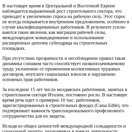
В настоящее время в Централь­ной и Восточной Европе
наблюдается выраженный рост строитель­ного сектора, что
приводит к уве­личению спроса на рабочую силу. Этот спрос
не всегда покрывается внутренним предложением, осо­бенно в
случае квалифицированных работников. В результате усили­
ваются такие явления, как мигра­ция рабочей силы,
международное командирование и использование
расширенных цепочек субподряда на строительных
площадках.
При отсутствии прозрачности и несоблюдении правил такая
динамика слишком часто способствует низкооплачиваемому
труду, уклоне­нию от применения коллективных трудовых
договоров, неуплате соци­альных взносов и нарушению
основ­ных прав работников.
За последние 15 лет число мол­давских работников, занятых в
стро­ительном секторе Италии, постоянно росло. В настоящее
время речь идет о примерно 10 тыс. работников,
зарегистрированных в строительных фондах (Cassa Edile), что
подчерки­вает важность транснационального профсоюзного
сотрудничества для их защиты.
Исходя из общих ценностей меж­дународной солидарности и
соци­альной защиты, разделяемых в рам­ках деятельности