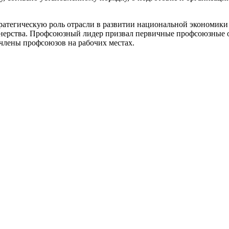
тратегическую роль отрасли в раз­витии национальной экономик
тнерства. Профсоюзный лидер призвал первич­ные профсоюзные 
члены профсоюзов на рабочих местах.