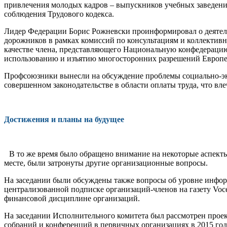
привле­чения молодых кадров – выпускников учебных заведений
соблюдения Трудо­вого кодекса.
Лидер Федерации Борис Рожневски проинфор­мировал о деятел
до­рожников в рамках комиссий по консультациям и коллектив
качестве члена, представляющего Национальную конфеде­раци
использованию и изъятию многосторонних разрешений Европейс
Профсоюзники вынесли на обсуждение проблемы социально-эконо
совершенном законодательстве в области опла­ты труда, что вл
Достижения и планы на будущее
В то же время было обращено внимание на не­которые аспекты
месте, были затронуты другие организационные вопро­сы.
На заседании были обсуждены также вопросы об уровне информ
центра­лизованной подписке организаций-членов на га­зету Voce
финансовой дисциплине организаций.
На заседании Исполнительного комитета был рассмотрен проек
соб­раний и конференций в первичных организаци­ях в 2015 г