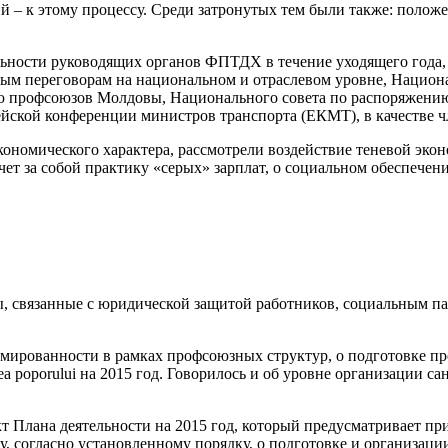
 – к этому процессу. Среди затронутых тем были также: положен
ьности руководящих органов ФПТДХ в течение уходящего года,
ным переговорам на национальном и отраслевом уровне, Национ
ю профсоюзов Молдовы, Национального со­вета по распоряжени
­кой конференции министров транспорта (ЕКМТ), в качестве чле
мического характера, рас­смотрели воздействие теневой эконом
ечет за собой практику «серых» зарплат, о социальном обеспече
, связанные с юридической защи­той работников, социальным па
ированности в рамках профсо­юзных структур, о подготовке про
a poporului на 2015 год. Говорилось и об уровне организации са
т Плана деятельности на 2015 год, который предусматривает пр
оду, согласно установленному порядку, о подготовке и организа