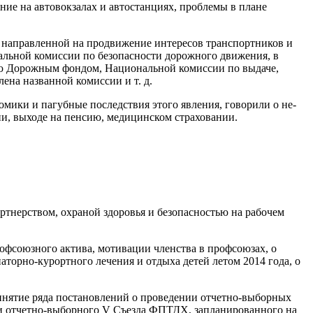
ие на автовокзалах и ав­тостанциях, проблемы в плане
 направленной на продвижение интересов транспортников и
альной комиссии по безопасности дорожного движения, в
ю Дорожным фондом, Наци­ональной комиссии по выдаче,
на названной комиссии и т. д.
ики и па­губные последствия этого явления, говорили о не­
нии, выходе на пенсию, медицинском страховании.
ртнерством, охра­ной здоровья и безопасностью на рабочем
фсоюзного акти­ва, мотивации членства в профсоюзах, о
наторно-курортного лече­ния и отдыха детей летом 2014 года, о
инятие ряда пос­тановлений о проведении отчетно-выборных
ции отчетно-выборного V Съезда ФПТДХ, запланированного на