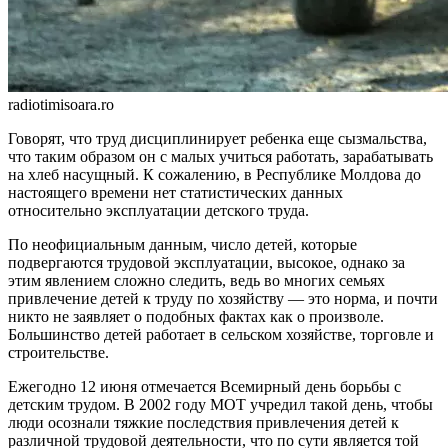
radiotimisoara.ro
Говорят, что труд дисциплини­рует ребенка еще сызмальства,
что таким образом он с малых учиться работать, зарабатывать
на хлеб насущный. К сожале­нию, в Республике Молдова до
настоящего времени нет статис­тических данных
относительно эксплуатации детского труда.
По неофициальным данным, число детей, которые
подвергают­ся трудовой эксплуатации, высокое, однако за
этим явлением слож­но следить, ведь во многих семьях
привлечение детей к труду по хо­зяйству — это норма, и почти
ник­то не заявляет о подобных фактах как о произволе.
Большинство де­тей работает в сельском хозяйстве, торговле и
строительстве.
Ежегодно 12 июня отмечается Всемирный день борьбы с
детским трудом. В 2002 году МОТ учредил такой день, чтобы
люди осозна­ли тяжкие последствия привлече­ния детей к
различной трудовой деятельности, что по сути являет­ся той