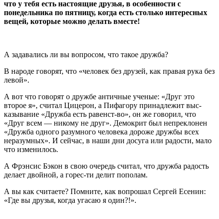
что у тебя есть настоя­щие друзья, в особенности с
понедельника по пятницу, когда есть столько интерес­ных
вещей, которые можно делать вместе!
А задавались ли вы вопросом, что такое дружба?
В народе гово­рят, что «человек без друзей, как правая рука без
левой».
А вот что говорят о дружбе античные ученые: «Друг это
второе я», считал Цице­рон, а Пифагору принадлежит выс-
казывание «Дружба есть равенст-во», он же говорил, что
«Друг всем — никому не друг». Демокрит был непреклонен
«Дружба одного раз­умного человека дороже друж­бы всех
неразумных». И сейчас, в наши дни досуга или радости, мало
что изменилось.
А Фрэнсис Бэкон в свою очередь считал, что друж­ба радость
делает двойной, а горес-ти делит пополам.
А вы как считае­те? Помните, как вопрошал Сергей Есенин:
«Где вы друзья, когда уга­саю я один?!».