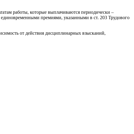
ьта­там работы, которые выплачиваются периодически ‒
е единовременными пре­миями, указанными в ст. 203 Трудового
зависимость от действия дисциплинарных взысканий,