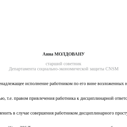
Анна МОЛДОВАНУ
старший советник
Департамента социально-экономической защиты CNSM
а­длежащее исполнение работником по его вине возложенных на
ю, т.е. правом привлечения работника к дисциплинарной ответс
е­нить в случае совершения работником дисциплинарного прост