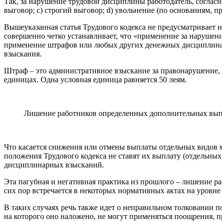
Так, за нарушение трудовой дисциплины работодатель, согласно
выговор; с) строгий выговор; d) увольнение (по основаниям, пред
Вышеуказанная статья Трудового кодекса не предусматривает на
совершенно четко устанавливает, что «применение за наруше
применение штрафов или любых дру­гих денежных дисциплинар
взыскания.
Штраф ‒ это административное взыскание за правонарушение, 
единицах. Одна условная единица равняется 50 леям.
Лишение работников определенных дополнительных выпл
Что касается снижения или отмены выплаты отдельных видов ма
положения Трудового кодекса не ставят их выплату (отдельных
дисциплинарных взысканий.
Эта пагубная и негативная практика из прошлого ‒ лишение р
сих пор встречается в некоторых нормативных актах на уровне
В таких случаях речь также идет о неправильном толковании по
на которого оно наложено, не могут применяться поощрения, п