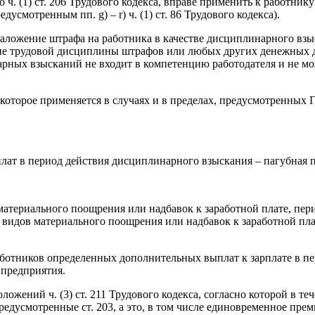
 ч. (1) ст. 206 Трудового кодекса, вправе применить к работни
усмотренным пп. g) – r) ч. (1) ст. 86 Трудового кодекса).
ложение штрафа на работника в качестве дисциплинарного взыска
ние трудовой дисциплины штрафов или любых других денежных 
ных взысканий не входит в компетенцию работодателя и не мож
которое применяется в случаях и в пределах, предусмотренных
ат в период действия дисциплинарного взыскания ‒ пагубная 
те­риального поощрения или надбавок к заработной плате, пери
 видов материаль­ного поощрения или надбавок к заработной пл
абот­ников определенных дополнительных выплат к зарплате в п
 предприятия.
ло­жений ч. (3) ст. 211 Трудового кодекса, согласно которой в т
редусмотренные ст. 203, а это, в том числе единовременное пр