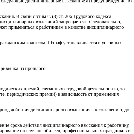
ку сле­дующие дисциплинарные взыскания: а) предупреждение; b)
ния. В связи с этим ч. (3) ст. 206 Трудового кодекса
дисциплинарных взысканий запрещается». Следовательно,
ет применяться к работникам в качестве дис­циплинарного
 Гражданским кодексом. Штраф устанавливается в условных
привычка из прошлого
оди­ческих премий, связанных с трудовой деятельностью, то
ате, периодических премий) в зависимость от применения
ериод действия дисциплинарного взыскания ‒ к сожалению, до
ечение срока действия дисциплинарного взыскания к работнику,
емирование по случаю юбилеев, профессиональных праздников и