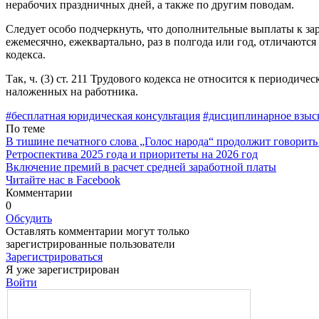
нерабочих праздничных дней, а также по другим поводам.
Следует особо подчеркнуть, что дополнительные выплаты к зара
ежемесячно, ежеквартально, раз в полгода или год, отличают
кодекса.
Так, ч. (3) ст. 211 Трудового кодекса не относится к периоди
наложенных на работника.
#бесплатная юридическая консультация
#дисциплинарное взыс
По теме
В тишине печатного слова „Голос народа“ продолжит говорить
Ретроспектива 2025 года и приоритеты на 2026 год
Включение премий в расчет средней заработной платы
Читайте нас в Facebook
Комментарии
0
Обсудить
Оставлять комментарии могут только
зарегистрированные пользователи
Зарегистрироваться
Я уже зарегистрирован
Войти