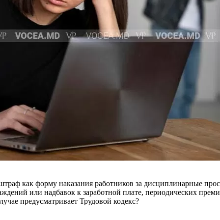
т штраф как форму наказания работников за дисциплинарные про
дений или над­бавок к заработной плате, периодических премий
случае предусматривает Трудовой кодекс?