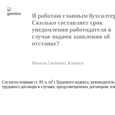
Я работаю главным бухгалте
Сколько состав­ляет срок
уведомления работодателя в
случае по­дачи заявления об
отставке?
Михаела Скобиоалэ, Кишинэу
1
Согласно нормам ст. 85 ч. (4
) Трудового кодекса, руководи­тел
трудового договора в случаях, предусмотренных дого­вором, из