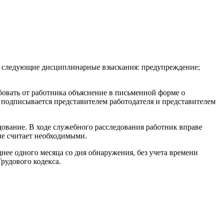
ику следующие дисциплинарные взыскания: предупреж­дение;
бовать от работника объяснение в письменной фор­ме о
й подписывается представителем работодателя и представителем
дование. В ходе служебного расследования работник вправе
рые считает необходимыми.
днее одного месяца со дня обнаружения, без учета времени
Трудового кодекса.