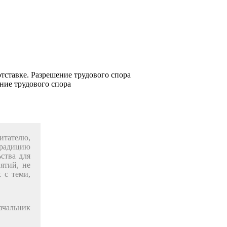
тставке. Разрешение трудового спора
итателю,
традицию
­ства для
ятий, не
 с теми,
чальник