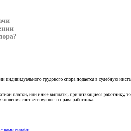
ачи
шении
пора?
шении индивидуального трудового спора подается в судеб­ную инст
отной платой, или иные выплаты, причитающиеся ра­ботнику, то
никновения соответствующего права работника.
 с вами онлайн