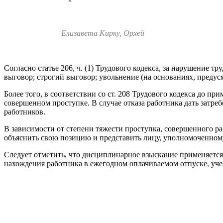
Елизавета Кирку, Орхей
Согласно статье 206, ч. (1) Трудового кодекса, за нарушение
выговор; строгий выговор; увольнение (на основаниях, предусмо
Более того, в соответствии со ст. 208 Трудового кодекса до п
совершенном проступке. В случае отказа работника дать затре
работников.
В зависимости от степени тяжести проступка, совершенно­го р
объяснить свою позицию и представить лицу, уполно­моченному
Следует отметить, что дисциплинарное взыскание приме­няется,
нахождения работника в ежегодном оплачиваемом отпуске, учебн