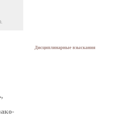
0.
Дисциплинарные взыскания
,
зако­