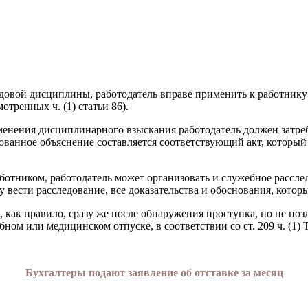
 трудовой дисциплины, работодатель вправе применить к ра­ботн
тренных ч. (1) статьи 86).
рименения дисциплинарного взыскания работодатель дол­жен затре
бованное объяснение составляется соответствующий акт, которы
аботником, работодатель может организовать и служебное рассле
 вести расследование, все доказательства и обосно­вания, кото
 как правило, сразу же после обнаружения проступка, но не поз
ом или медицинском отпуске, в соответствии со ст. 209 ч. (1) 
Бухгалтеры подают заявление об отставке за месяц