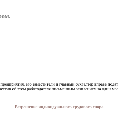
ром.
ь предприятия, его заместители и главный бухгалтер впра­ве пода
вестив об этом работодателя письменным заявлени­ем за один мес
Разрешение индивидуального трудового спора