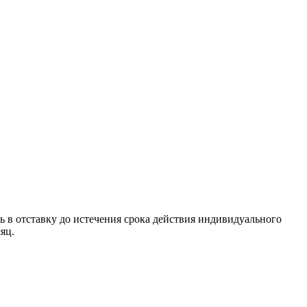
ть в отставку до истечения срока действия индивиду­ального
яц.