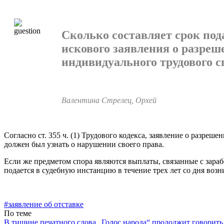
Сколько составляет срок под
искового заяв­ления о разре
индивидуального трудового с
Валентина Стрелец, Орхей
Согласно ст. 355 ч. (1) Трудового кодекса, заявление о раз­ре
должен был узнать о нарушении своего права.
Если же предметом спора являются выплаты, связанные с зараб
подается в судебную инстанцию в течение трех лет со дня воз
#заявление об отставке
По теме
В тишине печатного слова „Голос народа“ продолжит говорить