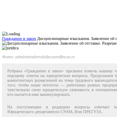
Гражданин и закон
Дисциплинарные взыскания. Заявление об о
Фото: administradoresdefincasredfincas.es
Рубрика «Гражданин и закон» при­звана помочь нашему ч
ищущему ответы на юридические во­просы. Продолжаем 
ком­петентных разъяснений на темы тру­дового законодатель
того, чтобы наши читатели — работники разных предпри
чувствовали свою юридическую уязвимость в отношениях
кто пытается ими манипу­лировать.
На поступающие в редакцию вопросы отвечает на­
Юридического департамента CNSM, Ион ПРЕГУЗА.