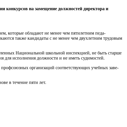
нии конкурсов на замеще­ние должностей директора и
ием, которые обладают не менее чем пятилетним педа­
ускаются также кандидаты с не менее чем двухлетним трудовым
овленных Национальной школьной инспекцией, не быть старше
я для исполне­ния должности и не иметь суди­мостей.
­ли профсоюзных организаций соответствующих учебных заве­
ове в течение пяти лет.