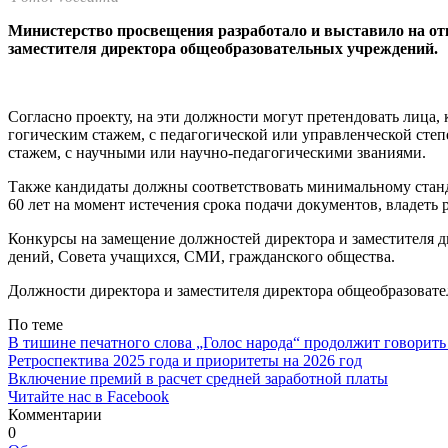
Министерство просвеще­ния разработало и выста­вило на от
заместителя директора общеобразовательных уч­реждений.
Согласно проекту, на эти должности могут претендовать лица,
гогическим стажем, с педагоги­ческой или управленческой сте
стажем, с научными или научно-педагогическими званиями.
Также кандидаты должны со­ответствовать минимальному стан
60 лет на момент исте­чения срока подачи докумен­тов, владет
Конкурсы на замещение долж­ностей директора и заместителя 
дений, Совета учащихся, СМИ, гражданского общества.
Должности директора и замес­тителя директора общеобразова­т
По теме
В тишине печатного слова „Голос народа“ продолжит говорить
Ретроспектива 2025 года и приоритеты на 2026 год
Включение премий в расчет средней заработной платы
Читайте нас в Facebook
Комментарии
0