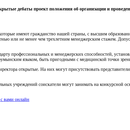
крытые деба­ты проект положения об организации и проведе­
 которые имеют гражданс­тво нашей страны, с высшим об­разован
­пенью или не менее чем трехлет­ним менеджерским стажем. До­п
дарту профессиональных и менеджерских способностей, ус­тан
ь румынским языком, быть пригодными с медицинс­кой точки зрени
директора открытые. На них мо­гут присутствовать представите
ельных учреждений соискатели могут занимать на конкурсной осн
 с вами онлайн