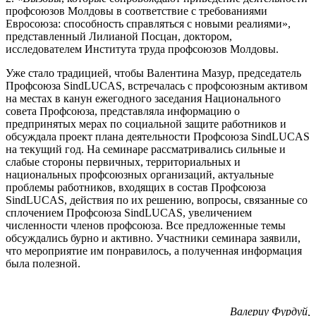
профсоюзов Молдовы в соответ­ствие с требованиями
Евросою­за: способность справляться с но­выми реалиями»,
представлен­ный Лилианой Посцан, доктором,
исследователем Института труда профсоюзов Молдовы.
Уже стало традицией, чтобы Валентина Мазур, председатель
Профсоюза SindLUCAS, встреча­лась с профсоюзным активом
на местах в канун ежегодного заседа­ния Национального
совета Профсоюза, представляла информа­цию о
предпринятых мерах по со­циальной защите работников и
обсуждала проект плана деятель­ности Профсоюза SindLUCAS
на текущий год. На семинаре рас­сматривались сильные и
слабые стороны первичных, территори­альных и
национальных профсо­юзных организаций, актуальные
проблемы работников, входящих в состав Профсоюза
SindLUCAS, действия по их решению, вопросы, связанные со
сплочением Профсоюза SindLUCAS, увеличением
численности членов профсоюза. Все предложенные темы
обсужда­лись бурно и активно. Участники семинара заявили,
что мероприя­тие им понравилось, а полученная информация
была полезной.
Валериу Фурдуй,