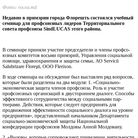
Фото: vocea.md
Недавно в примэрии города Флорешть состоялся учеб­ный
семинар для профсо­юзных лидеров Территори­ального
совета профсоюза SindLUCAS этого района.
В семинаре приняли участие председатели и члены профсо­
юзных комитетов восьми примэ­рий, Управления социальной
по­мощи, здравоохранения и защи­ты семьи, АО Servicii
Salubrizare Floreşti, ООО Flerixon.
В ходе семинара на обсуждение был выставлен ряд вопросов,
кото­рые были разделены на два моду­ля: 1. «Социально-
экономическая защита членов профсоюза. Роль и участие
профсоюзных органи­заций в двустороннем диалоге. Способы
эффективного сотрудни­чества между социальными пар­
тнерами. Действия, которые сле­дует предпринять для
продвиже­ния эффективности социально­го диалога на уровне
предприя­тия», представленный началь­ником Департамента
социально-экономической защиты Нацио­нальной
конфедерации профсою­зов Молдовы Анной Молдовану.
2. «Вызовы, которые сопровождают приведение деятельности