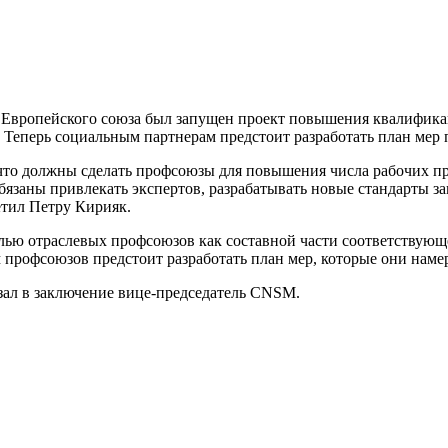
ии Европейского союза был за­пущен проект повышения ква­лифик
Теперь социальным партнерам предстоит разработать план мер п
 что должны сделать профсоюзы для повышения числа ра­бочих пр
язаны привлекать экспертов, разрабатывать новые стандарты заня
тил Петру Кирияк.
ролью отраслевых профсоюзов как составной части соответствующ
 профсоюзов предстоит разработать план мер, которые они намер
зал в заключение вице-пред­седатель CNSM.