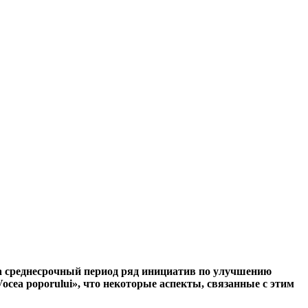
а среднесрочный период ряд ини­циатив по улучшению
ea poporului», что некоторые аспек­ты, связанные с этим