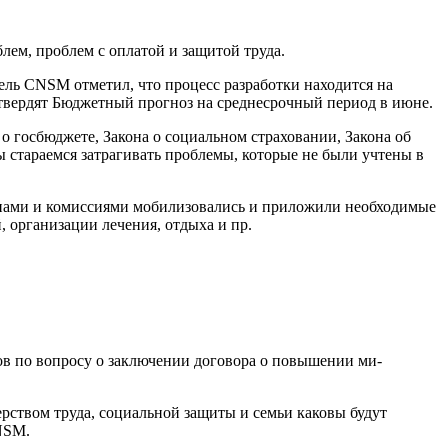
лем, проблем с оплатой и защитой труда.
ель CNSM отме­тил, что процесс разработки на­ходится на
утвердят Бюджет­ный прогноз на среднесрочный период в июне.
о госбюджете, За­кона о социальном страховании, Закона об
ы стараемся затрагивать проблемы, которые не были учтены в
пами и комиссиями мо­билизовались и приложили не­обходимые
, организации ле­чения, отдыха и пр.
в по вопросу о заключе­нии договора о повышении ми­
рством труда, социаль­ной защиты и семьи каковы бу­дут
CNSM.