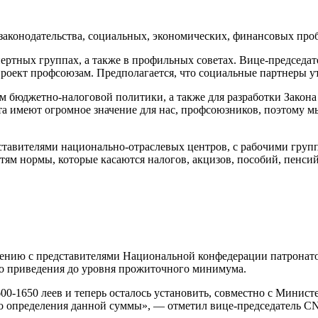
аконодательства, социаль­ных, экономических, финансо­вых проб
ертных группах, а так­же в профильных советах. Ви­це-председат
проект профсоюзам. Предполагается, что социаль­ные партнеры 
м бюджетно-налоговой политики, а также для разра­ботки Закона 
а имеют огром­ное значение для нас, профсо­юзников, поэтому м
ставителями национально-отраслевых центров, с рабочи­ми груп
тям нормы, которые касаются налогов, акцизов, по­собий, пенсий
ению с представителями На­циональной конфедерации пат­ронато
го приведения до уровня прожи­точного минимума.
0-1650 леев и теперь ос­талось установить, совместно с Министе
ого определения данной суммы», — отметил вице-предсе­датель 