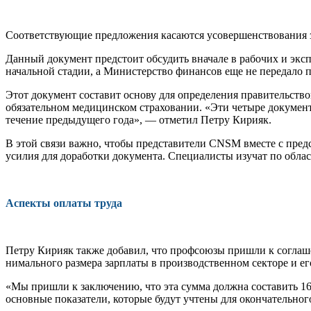
Соответствующие предложе­ния касаются усовершенствова­ния з
Данный документ предсто­ит обсудить вначале в рабочих и эксп
начальной стадии, а Министерство финансов еще не передало 
Этот документ составит ос­нову для определения правительство
обязательном меди­цинском страховании. «Эти че­тыре документ
течение пре­дыдущего года», — отметил Пет­ру Кирияк.
В этой связи важно, чтобы представители CNSM вместе с пред
усилия для доработ­ки документа. Специалисты изу­чат по облас
Аспекты оплаты труда
Петру Кирияк также добавил, что профсоюзы пришли к согла­ш
нимального размера зарплаты в производственном секторе и е
«Мы пришли к заключению, что эта сумма должна соста­вить 160
основные показатели, кото­рые будут учтены для оконча­тельн