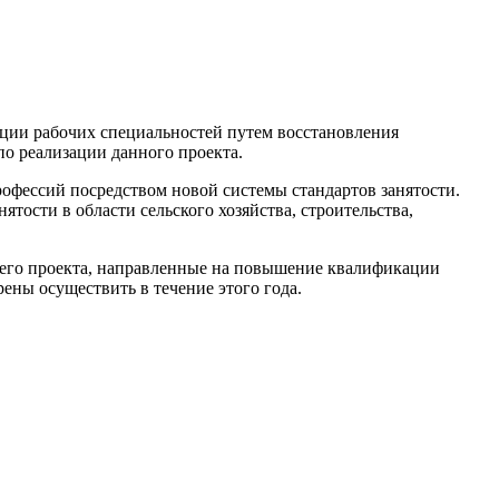
ации рабочих специаль­ностей путем восстановления
о реализации данно­го проекта.
офессий посредством новой системы стандартов заня­тости.
тости в облас­ти сельского хозяйства, строительства,
его проекта, направлен­ные на повышение квалифика­ции
ены осуществить в те­чение этого года.