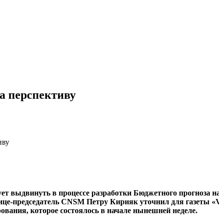
на перспективу
иву
т выдвинуть в процессе разра­ботки Бюджетного прогноза н
це-пред­седатель CNSM Петру Кирияк уточнил для газеты «Voc
ования, ко­торое состоялось в начале ны­нешней неделе.