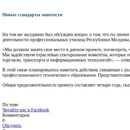
Новые стандарты занятости
На том же заседании был об­сужден вопрос о том, что по ли­н
деятельности профессиональ­ных училищ Республики Мол­дова. 
«Мы должны занять свое место в данном проекте, посмот­реть,
Мы задействуем отрасле­вые секторальные комитеты, ко­торые об
торговли, транспорта и информационных технологий», — отме
В этой связи планировалось наметить действия, связанные с 
профессионального техни­ческого образования. Предста­вителям
Общая продолжительность проекта составляет четыре года, ска
По теме
Читайте нас в Facebook
Комментарии
0
Обсудить