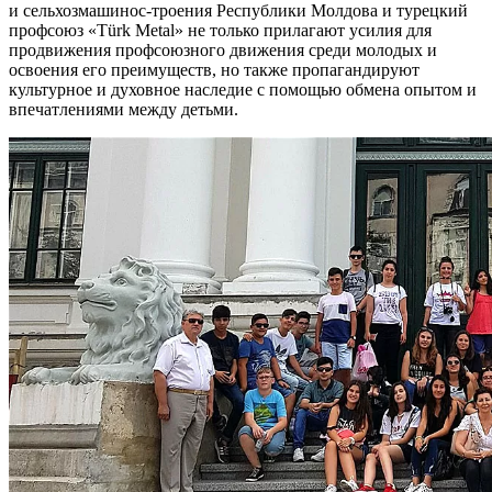
и сельхозмашинос-троения Республики Молдова и турецкий
профсоюз «Türk Metal» не только прилага­ют усилия для
продвижения профсоюзного движения сре­ди молодых и
освоения его преимуществ, но также про­пагандируют
культурное и ду­ховное наследие с помощью обмена опытом и
впечатлени­ями между детьми.