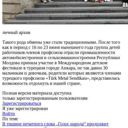
личный архив
Такого рода обмены уже стали традиционными. После того
как в период с 16 по 23 июня нынеш­него года группа детей
работни­ков-членов профсоюза отрасли промышленности
автомобилес­троения и сельхозмашиностро­ения Республики
Молдова приняла участие в Международ­ном детском
фестивале в турец­ком городе Анкара, не так дав­но 30
мальчикам и девочкам, ро­дители которых являются члена­ми
турецкого профсоюза «Türk Metal Sendikası», представилась
возможность отдохнуть в нашей стране.
Полная версия материала доступна
только зарегистрированным пользователям
Зарегистрироваться
Я уже зарегистрирован
Войти
По теме
В тишине печатного слова „Голос народа“ продолжит