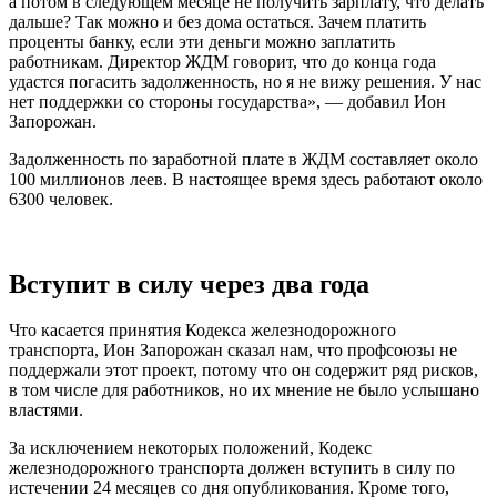
а потом в следующем месяце не получить зарплату, что делать
дальше? Так можно и без дома остаться. Зачем платить
проценты банку, если эти деньги можно заплатить
работникам. Директор ЖДМ говорит, что до конца года
удастся погасить задолжен­ность, но я не вижу решения. У нас
нет под­держки со стороны государства», — добавил Ион
Запорожан.
Задолженность по заработной плате в ЖДМ составляет около
100 миллионов леев. В настоящее время здесь работают около
6300 человек.
Вступит в силу через два года
Что касается принятия Кодекса желез­нодорожного
транспорта, Ион Запоро­жан сказал нам, что профсоюзы не
поддержали этот проект, потому что он содер­жит ряд рисков,
в том числе для работни­ков, но их мнение не было услышано
властями.
За исключением некоторых положений, Кодекс
железнодорожного транспорта дол­жен вступить в силу по
истечении 24 меся­цев со дня опубликования. Кроме того,