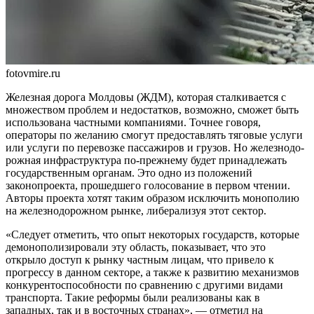
fotovmire.ru
Железная дорога Молдовы (ЖДМ), которая сталкивается с
множест­вом проблем и недостатков, воз­можно, сможет быть
использо­вана частными компаниями. Точ­нее говоря,
операторы по жела­нию смогут предоставлять тяговые услуги
или услуги по перевозке пас­сажиров и грузов. Но железнодо­
рожная инфраструктура по-пре­жнему будет принадлежать
госу­дарственным органам. Это одно из положений
законопроекта, про­шедшего голосование в первом чте­нии.
Авторы проекта хотят таким образом исключить монополию
на железнодорожном рынке, либера­лизуя этот сектор.
«Следует отметить, что опыт некоторых государств, которые
демонополизировали эту область, показывает, что это
открыло доступ к рынку частным лицам, что при­вело к
прогрессу в данном секторе, а также к развитию механизмов
конкурентоспо­собности по сравнению с другими видами
транспорта. Такие реформы были реали­зованы как в
западных, так и в восточных странах», — отметил на