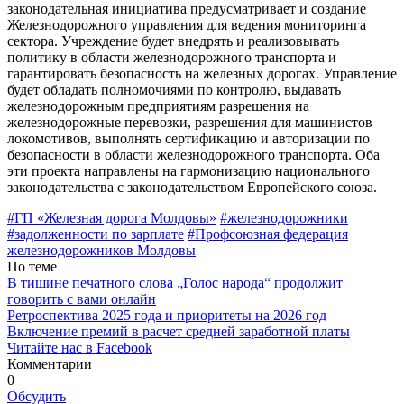
законодательная инициатива предусматри­вает и создание
Железнодорожного управ­ления для ведения мониторинга
сектора. Учреждение будет внедрять и реализовы­вать
политику в области железнодорожного транспорта и
гарантировать безопасность на железных дорогах. Управление
будет обладать полномочиями по контролю, выдавать
железнодорожным предприятиям разрешения на
железнодорожные пере­возки, разрешения для машинистов
локо­мотивов, выполнять сертификацию и авто­ризации по
безопасности в области желез­нодорожного транспорта. Оба
эти проекта направлены на гармонизацию националь­ного
законодательства с законодательством Европейского союза.
#ГП «Железная дорога Молдовы»
#железнодорожники
#задолженности по зарплате
#Профсоюзная феде­рация
железнодорожников Молдовы
По теме
В тишине печатного слова „Голос народа“ продолжит
говорить с вами онлайн
Ретроспектива 2025 года и приоритеты на 2026 год
Включение премий в расчет средней заработной платы
Читайте нас в Facebook
Комментарии
0
Обсудить