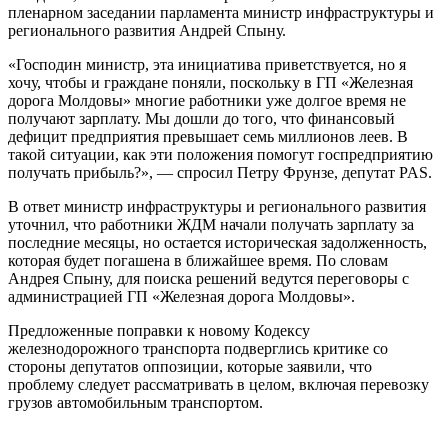
пленарном заседа­нии парламента министр инфраструктуры и
регионального развития Андрей Спыну.
«Господин министр, эта инициатива при­ветствуется, но я
хочу, чтобы и граждане поняли, поскольку в ГП «Железная
дорога Молдовы» многие работники уже долгое время не
получают зарплату. Мы дошли до того, что финансовый
дефицит пред­приятия превышает семь миллионов леев. В
такой ситуации, как эти положения помо­гут госпредприятию
получать прибыль?», — спросил Петру Фрунзе, депутат PAS.
В ответ министр инфраструктуры и реги­онального развития
уточнил, что работ­ники ЖДМ начали получать зарплату за
последние месяцы, но остается историческая задолженность,
которая будет пога­шена в ближайшее время. По словам
Андрея Спыну, для поиска решений ведутся переговоры с
администрацией ГП «Желез­ная дорога Молдовы».
Предложенные поправки к новому Кодексу
железнодорожного транспорта подверглись критике со
стороны депутатов оппозиции, которые заявили, что
проблему следует рассматривать в целом, включая перевозку
грузов автомобильным транспортом.