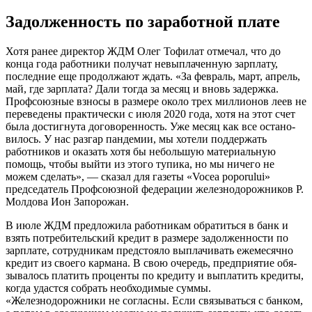
Задолженность по заработной плате
Хотя ранее директор ЖДМ Олег Тофилат отмечал, что до
конца года работники получат невыплаченную зарплату,
послед­ние еще продолжают ждать. «За февраль, март, апрель,
май, где зарплата? Дали тогда за месяц и вновь задержка.
Профсоюзные взносы в размере около трех миллионов леев не
переведены практически с июля 2020 года, хотя на этот счет
была достигнута договоренность. Уже месяц как все остано­
вилось. У нас разгар пандемии, мы хотели поддержать
работников и оказать хотя бы небольшую материальную
помощь, чтобы выйти из этого тупика, но мы ничего не
можем сделать», — сказал для газеты «Vocea poporului»
председатель Профсоюзной федерации железнодорожников Р.
Молдова Ион Запорожан.
В июле ЖДМ предложила работникам обратиться в банк и
взять потребитель­ский кредит в размере задолженности по
зарплате, сотрудникам предстояло выпла­чивать ежемесячно
кредит из своего кар­мана. В свою очередь, предприятие обя­
зывалось платить проценты по кредиту и выплатить кредиты,
когда удастся собрать необходимые суммы.
«Железнодорожники не согласны. Если связываться с банком,