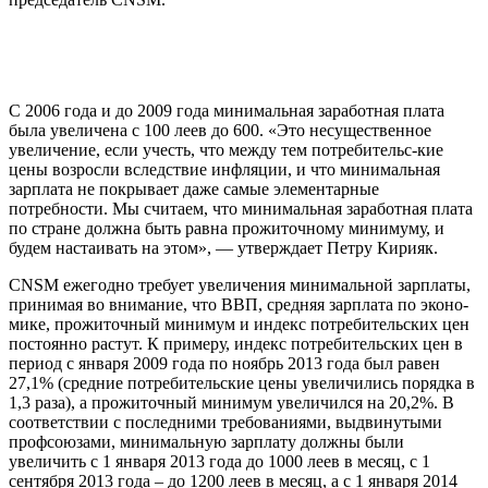
С 2006 года и до 2009 года минимальная заработная плата
была увеличена с 100 леев до 600. «Это несущественное
увеличение, если учесть, что между тем потребительс-кие
цены возросли вследствие инфляции, и что минимальная
зарплата не покрыва­ет даже самые элементарные
потребности. Мы считаем, что минимальная заработная плата
по стране должна быть равна прожи­точному минимуму, и
будем настаивать на этом», — утверждает Петру Кирияк.
CNSM ежегодно требует увеличения ми­нимальной зарплаты,
принимая во внима­ние, что ВВП, средняя зарплата по эконо­
мике, прожиточный минимум и индекс по­требительских цен
постоянно растут. К при­меру, индекс потребительских цен в
период с января 2009 года по ноябрь 2013 года был равен
27,1% (средние потребительские цены увеличились порядка в
1,3 раза), а прожи­точный минимум увеличился на 20,2%. В
соответствии с последними требованиями, выдвинутыми
профсоюзами, минималь­ную зарплату должны были
увеличить с 1 января 2013 года до 1000 леев в месяц, с 1
сентября 2013 года – до 1200 леев в месяц, а с 1 января 2014