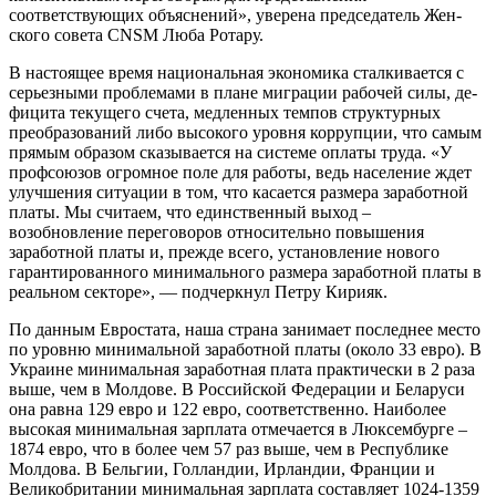
соответствующих объяснений», уверена председатель Жен­
ского совета CNSM Люба Ротару.
В настоящее время национальная эко­номика сталкивается с
серьезными пробле­мами в плане миграции рабочей силы, де­
фицита текущего счета, медленных темпов структурных
преобразований либо высоко­го уровня коррупции, что самым
прямым образом сказывается на системе оплаты труда. «У
профсоюзов огромное поле для работы, ведь население ждет
улучшения си­туации в том, что касается размера заработ­ной
платы. Мы считаем, что единственный выход –
возобновление переговоров отно­сительно повышения
заработной платы и, прежде всего, установление нового
гаран­тированного минимального размера зара­ботной платы в
реальном секторе», — под­черкнул Петру Кирияк.
По данным Евростата, наша страна за­нимает последнее место
по уровню мини­мальной заработной платы (около 33 евро). В
Украине минимальная заработная плата практически в 2 раза
выше, чем в Молдо­ве. В Российской Федерации и Беларуси
она равна 129 евро и 122 евро, соответственно. Наиболее
высокая минимальная зарплата отмечается в Люксембурге –
1874 евро, что в более чем 57 раз выше, чем в Республике
Молдова. В Бельгии, Голландии, Ирландии, Франции и
Великобритании минимальная зарплата составляет 1024-1359