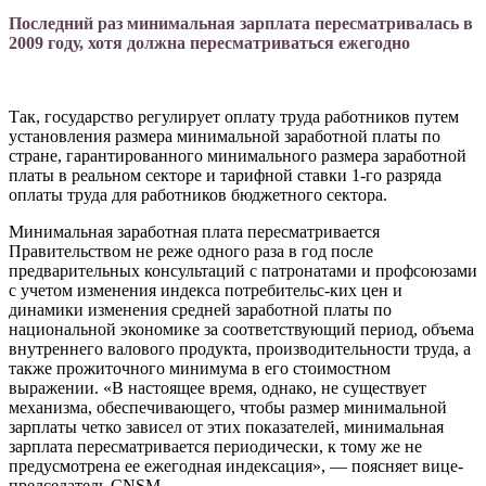
Последний раз минимальная зарплата пересматривалась в
2009 году, хотя должна пересматриваться ежегодно
Так, государство регулирует оплату тру­да работников путем
установления размера минимальной заработной платы по
стране, гарантированного минимального размера заработной
платы в реальном секторе и та­рифной ставки 1-го разряда
оплаты труда для работников бюджетного сектора.
Минимальная заработная плата пересма­тривается
Правительством не реже одно­го раза в год после
предварительных кон­сультаций с патронатами и профсоюзами
с учетом изменения индекса потребительс-ких цен и
динамики изменения средней за­работной платы по
национальной эконо­мике за соответствующий период, объема
внутреннего валового продукта, произво­дительности труда, а
также прожиточного минимума в его стоимостном
выражении. «В настоящее время, однако, не существует
механизма, обеспечивающего, чтобы раз­мер минимальной
зарплаты четко зависел от этих показателей, минимальная
зарпла­та пересматривается периодически, к тому же не
предусмотрена ее ежегодная индекса­ция», — поясняет вице-
председатель CNSM.