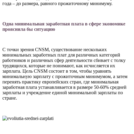
года – до размера, равного прожиточному минимуму.
Одна минимальная заработная плата в сфере экономике
прояснила бы ситуацию
С точки зрения CNSM, существование нескольких
минимальных заработных плат для различных категорий
работников и раз­личных сфер деятельности сбивает с толку
трудящихся, которые не понимают, как ис­числяется их
зарплата. Цель CNSM состоит в том, чтобы уравнять
минимальную зар­плату с прожиточным минимумом, а затем
перенять практику европейских стран, где минимальная
заработная плата устанавли­вается в размере 50-60% средней
зарпла­ты и учреждение единой минимальной зар­платы по
стране.