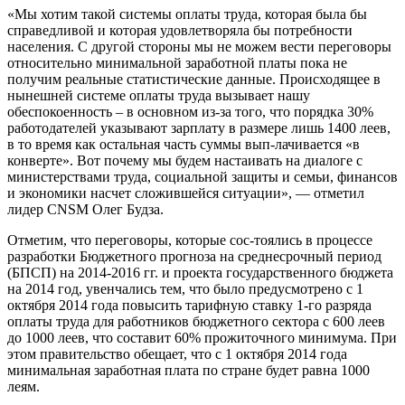
«Мы хотим такой системы оплаты тру­да, которая была бы
справедливой и кото­рая удовлетворяла бы потребности
населе­ния. С другой стороны мы не можем вести переговоры
относительно минимальной за­работной платы пока не
получим реальные статистические данные. Происходящее в
нынешней системе оплаты труда вызывает нашу
обеспокоенность – в основном из-за того, что порядка 30%
работодателей ука­зывают зарплату в размере лишь 1400 леев,
в то время как остальная часть суммы вып-лачивается «в
конверте». Вот почему мы бу­дем настаивать на диалоге с
министерства­ми труда, социальной защиты и семьи, фи­нансов
и экономики насчет сложившей­ся ситуации», — отметил
лидер CNSM Олег Будза.
Отметим, что переговоры, которые сос-тоялись в процессе
разработки Бюджетного прогноза на среднесрочный период
(БПСП) на 2014-2016 гг. и проекта государственно­го бюджета
на 2014 год, увенчались тем, что было предусмотрено с 1
октября 2014 года повысить тарифную ставку 1-го разря­да
оплаты труда для работников бюджетно­го сектора с 600 леев
до 1000 леев, что со­ставит 60% прожиточного минимума. При
этом правительство обещает, что с 1 октя­бря 2014 года
минимальная заработная плата по стране будет равна 1000
леям.