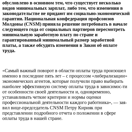
обусловлено в основном тем, что существует несколько
видов минимальных зарплат, либо тем, что изменения в
законодательстве не придают им социально-экономической
гаран­тии. Национальная конфедерация профсоюзов
Молдовы (CNSM) при­няла решение потребовать в начале
следующего года от социальных партнеров пересмотреть
минимальную заработную плату по стране и
гарантированный минимальный размер заработной
платы, а также обсудить изменения в Закон об оплате
труда.
«Самый важный поворот в области оплаты труда произошел
именно в послед­ние пять лет – с процессом «либерализа­ции»
экономических агентов, которые по­лучили право выбирать
наиболее эффек­тивную систему оплаты труда в зависимос-ти
от особенности своей деятельности и, одновременно,
устанавливать четкие кри­терии и нормы оценки
профессиональной деятельности каждого работника», — зая­
вил вице-председатель CNSM Петру Кири­як при
представлении подробного отчета о положении в сфере
оплаты труда в нашей стране.