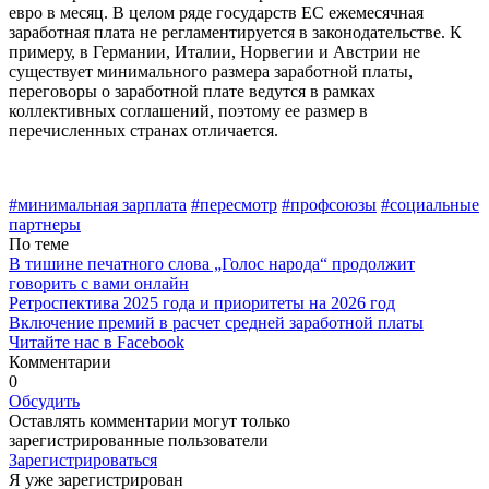
евро в ме­сяц. В целом ряде государств ЕС ежемесяч­ная
заработная плата не регламентируется в законодательстве. К
примеру, в Германии, Италии, Норвегии и Австрии не
существу­ет минимального размера заработной пла­ты,
переговоры о заработной плате ведутся в рамках
коллективных соглашений, поэто­му ее размер в
перечисленных странах от­личается.
#минимальная зарплата
#пересмотр
#профсоюзы
#социальные
партнеры
По теме
В тишине печатного слова „Голос народа“ продолжит
говорить с вами онлайн
Ретроспектива 2025 года и приоритеты на 2026 год
Включение премий в расчет средней заработной платы
Читайте нас в Facebook
Комментарии
0
Обсудить
Оставлять комментарии могут только
зарегистрированные пользователи
Зарегистрироваться
Я уже зарегистрирован