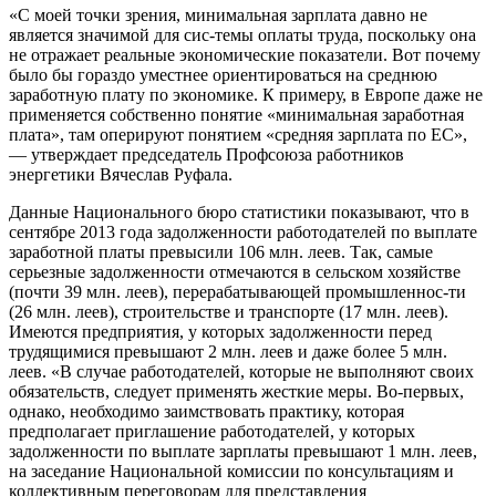
«С моей точки зрения, минимальная зар­плата давно не
является значимой для сис-темы оплаты труда, поскольку она
не отра­жает реальные экономические показатели. Вот почему
было бы гораздо уместнее ори­ентироваться на среднюю
заработную пла­ту по экономике. К примеру, в Европе даже не
применяется собственно понятие «ми­нимальная заработная
плата», там опери­руют понятием «средняя зарплата по ЕС»,
— утверждает председатель Профсоюза ра­ботников
энергетики Вячеслав Руфала.
Данные Национального бюро статисти­ки показывают, что в
сентябре 2013 года за­долженности работодателей по выплате
за­работной платы превысили 106 млн. леев. Так, самые
серьезные задолженности отме­чаются в сельском хозяйстве
(почти 39 млн. леев), перерабатывающей промышленнос-ти
(26 млн. леев), строительстве и транспор­те (17 млн. леев).
Имеются предприятия, у которых задолженности перед
трудящи­мися превышают 2 млн. леев и даже более 5 млн.
леев. «В случае работодателей, кото­рые не выполняют своих
обязательств, сле­дует применять жесткие меры. Во-первых,
однако, необходимо заимствовать практи­ку, которая
предполагает приглашение ра­ботодателей, у которых
задолженности по выплате зарплаты превышают 1 млн. леев,
на заседание Национальной комиссии по консультациям и
коллективным перегово­рам для представления