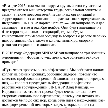
«В марте 2015 года мы пла­нируем круглый стол с участием
представителей Министерства труда, социальной защиты и
се­мьи, а также председателей пер­вичных организаций и
террито­риальных ассоциаций, — расска­зывает представитель
Федерации SINDASP Лариса Чернат. — За­планировано и два
семинара – в мае и октябре-ноябре. Они будут выездные, на
базе территориаль­ных ассоциаций, где мы будем с
конкретными примерами обсуж­дать вопросы о работе первич­
ных организаций, а также о кол­лективных договорах и
развитии социального диалога».
В 2016 году Федерация SINDASP запланировала три больших
мероприятия – форумы с участием руководителей райо­нов
примэрий.
«Путь через проекты очень эффективен. Мы собираем на­ших
коллег на разных уровнях, особенно лидеров, потому что
качество профсоюзных решений зависит, в первую очередь, от
них, — говорит председатель Фе­дерации профсоюзов
работников госучреждений SINDASP Влад Канцыр. —
Надеюсь на то, что этот проект будет очень полезен всем
сторонам социального пар­тнерства, потому что немало не­
достатков было до сих пор, ког­да речь идет о нахождении раз­
ных форм решений некоторых задач, которые ставит на