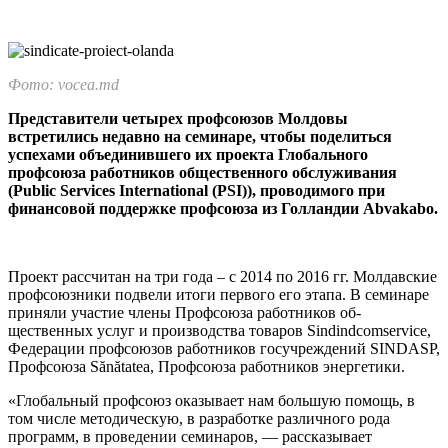
Фото: vocea.md
Представители четырех профсоюзов Молдовы
встретились недавно на семинаре, чтобы по­делиться
успехами объединив­шего их проекта Глобально­го
профсоюза работников обще­ственного обслуживания
(Public Services International (PSI)), про­водимого при
финансовой под­держке профсоюза из Голлан­дии Abvakabo.
Проект рассчитан на три года – с 2014 по 2016 гг. Молдавские
профсоюзники под­вели итоги первого его этапа. В семинаре
приняли участие чле­ны Профсоюза работников об­
щественных услуг и производс­тва товаров Sindindcomservice,
Федерации профсоюзов работ­ников госучреждений SINDASP,
Профсоюза Sănătatea, Профсою­за работников энергетики.
«Глобальный профсоюз ока­зывает нам большую помощь, в
том числе методическую, в раз­работке различного рода
программ, в проведении семинаров, — рассказывает