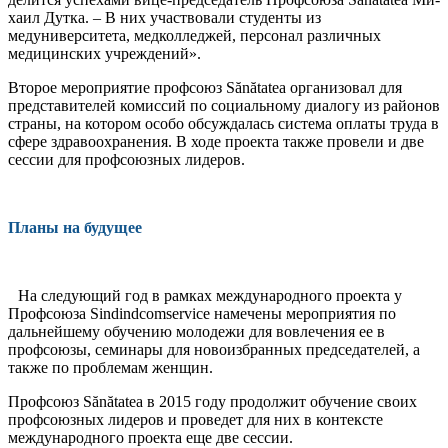
хаил Дутка. – В них участвова­ли студенты из
медуниверситета, медколледжей, персонал различ­ных
медицинских учреждений».
Второе мероприятие профсо­юз Sănătatea организовал для
представителей комиссий по со­циальному диалогу из районов
страны, на котором особо обсуж­далась система оплаты труда в
сфере здравоохранения. В ходе проекта также провели и две
сес­сии для профсоюзных лидеров.
Планы на будущее
На следующий год в рамках международного проекта у
Профсоюза Sindindcomservice намече­ны мероприятия по
дальнейше­му обучению молодежи для вов­лечения ее в
профсоюзы, семи­нары для новоизбранных пред­седателей, а
также по проблемам женщин.
Профсоюз Sănătatea в 2015 году продолжит обучение своих
профсоюзных лидеров и прове­дет для них в контексте
междуна­родного проекта еще две сессии.