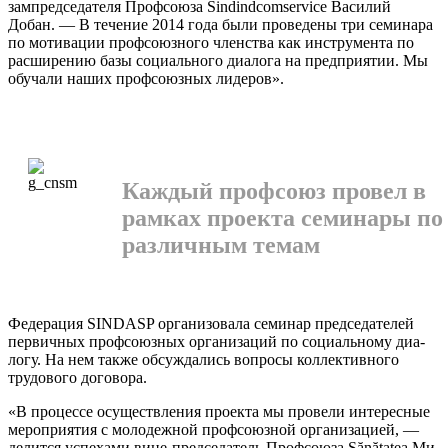
зампредседате­ля Профсоюза Sindindcomservice Василий
Добан. — В течение 2014 года были проведены три семи­нара
по мотивации профсоюз­ного членства как инструмента по
расширению базы социально­го диалога на предприятии. Мы
обучали наших профсоюзных лидеров».
Каждый профсоюз провел в
рамках проекта семинары по
различным темам
Федерация SINDASP органи­зовала семинар председателей
первичных профсоюзных орга­низаций по социальному диа­
логу. На нем также обсуждались вопросы коллективного
трудово­го договора.
«В процессе осуществления проекта мы провели интерес­ные
мероприятия с молодежной профсоюзной организацией, —
делится успехами вице-предсе­датель Профсоюза Sănătatea Ми­